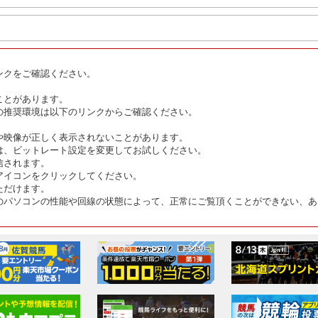
ンクをご確認ください。
ことがあります。
の推奨環境は以下のリンクからご確認ください。
や映像が正しく表示されないことがあります。
は、ビットレート設定を変更してお試しください。
信されます。
アイコンをクリックしてください。
ただけます。
のパソコンの性能や回線の状態によって、正常にご覧頂くことができない、あ