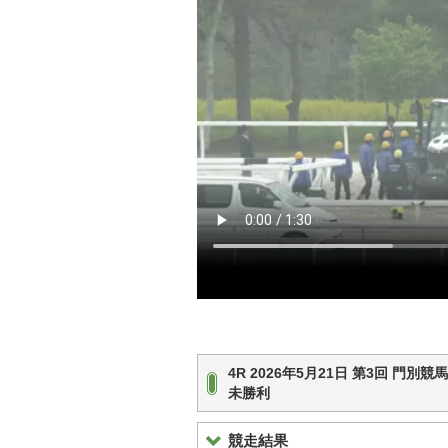
4R 2026年5月21日 第3回 門別
未勝利
競走結果