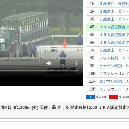
1R
３歳条件 未勝
2R
３歳以上 Ｃ４
3R
３歳以上 Ｃ４
4R
5R
6R
7R
３歳以上 Ｃ４
8R
ツツジ特別 Ａ
9R
ヒナゲシ特別 
10R
グランシャリオ
11R
コデマリ特別 
12R
ステラヴェロー
I
GI/JpnI
II
GII/Jpn
競馬 第4日 ダ1,100m (外) 天候：曇 ダ：良 発走時刻15:50 ＪＲＡ