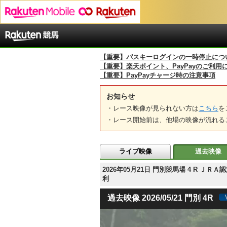
【重要】パスキーログインの一時停止につ
【重要】楽天ポイント、PayPayのご利用
【重要】PayPayチャージ時の注意事項
お知らせ
・レース映像が見られない方は
こちら
を
・レース開始前は、他場の映像が流れる
ライブ映像
過去映像
2026年05月21日 門別競馬場 4 R 
利
過去映像 2026/05/21 門別 4R