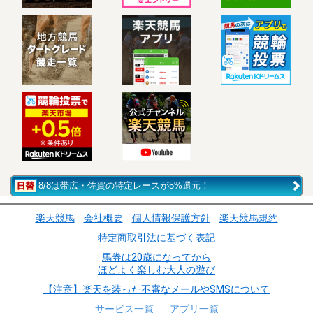
8/8は帯広・佐賀の特定レースが5%還元！
楽天競馬
会社概要
個人情報保護方針
楽天競馬規約
特定商取引法に基づく表記
馬券は20歳になってから
ほどよく楽しむ大人の遊び
【注意】楽天を装った不審なメールやSMSについて
サービス一覧
アプリ一覧