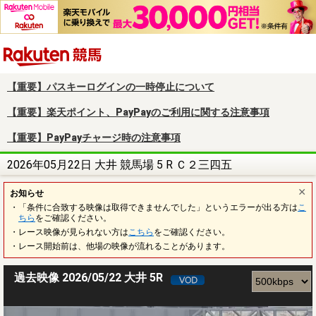
楽天競馬
【重要】パスキーログインの一時停止について
【重要】楽天ポイント、PayPayのご利用に関する注意事項
【重要】PayPayチャージ時の注意事項
2026年05月22日 大井 競馬場 5 R Ｃ２三四五
お知らせ
・「条件に合致する映像は取得できませんでした」というエラーが出る方は
こ
ちら
をご確認ください。
・レース映像が見られない方は
こちら
をご確認ください。
・レース開始前は、他場の映像が流れることがあります。
過去映像 2026/05/22 大井 5R