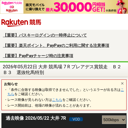
楽天競馬
【重要】パスキーログインの一時停止について
【重要】楽天ポイント、PayPayのご利用に関する注意事項
【重要】PayPayチャージ時の注意事項
2026年05月22日 大井 競馬場 7 R プレアデス賞競走 Ｂ２
Ｂ３ 選抜牝馬特別
お知らせ
・「条件に合致する映像は取得できませんでした」というエラーが出る方は
こ
ちら
をご確認ください。
・レース映像が見られない方は
こちら
をご確認ください。
・レース開始前は、他場の映像が流れることがあります。
過去映像 2026/05/22 大井 7R