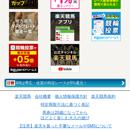
8/8は帯広・佐賀の特定レースが5%還元！
楽天競馬
会社概要
個人情報保護方針
楽天競馬規約
特定商取引法に基づく表記
馬券は20歳になってから
ほどよく楽しむ大人の遊び
【注意】楽天を装った不審なメールやSMSについて