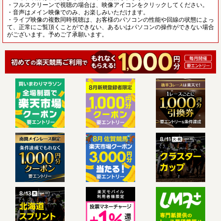
・フルスクリーンで視聴の場合は、映像アイコンをクリックしてください。
・音声はメイン映像でのみ、お楽しみいただけます。
・ライブ映像の複数同時視聴は、お客様のパソコンの性能や回線の状態によっ
て、正常にご覧頂くことができない、あるいはパソコンの操作ができない場合
がございます。予めご了承願います。