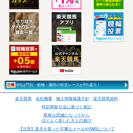
8/6は門別・船橋・園田の特定レースが5%還元！
楽天競馬
会社概要
個人情報保護方針
楽天競馬規約
特定商取引法に基づく表記
馬券は20歳になってから
ほどよく楽しむ大人の遊び
【注意】楽天を装った不審なメールやSMSについて