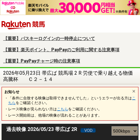
楽天競馬
【重要】パスキーログインの一時停止について
【重要】楽天ポイント、PayPayのご利用に関する注意事項
【重要】PayPayチャージ時の注意事項
2026年05月23日 帯広ば 競馬場 2 R 労使で乗り越える物価
高騰杯 Ｃ２－１４
お知らせ
・「条件に合致する映像は取得できませんでした」というエラーが出る方は
こ
ちら
をご確認ください。
・レース映像が見られない方は
こちら
をご確認ください。
・レース開始前は、他場の映像が流れることがあります。
過去映像 2026/05/23 帯広ば 2R