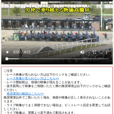
ご注意
・レース映像が見られない方は以下のリンクをご確認ください。
レース映像が見られない方はこちら>>
・レース開始前は、他場の映像が流れることがあります。
・楽天競馬にて映像をご視聴いただく際の推奨環境は以下のリンクからご確認
ください。
推奨環境の確認はこちら>>
推奨環境以外でご覧いただく場合、画面や映像が正しく表示されないことがあ
ります。
・ライブ映像がうまく視聴できない場合は、ビットレート設定を変更してお試
しください。
・ライブ映像は、実際より若干遅れて配信されます。