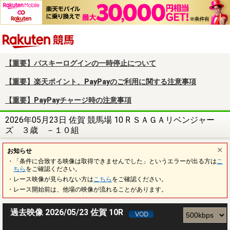
楽天競馬
【重要】パスキーログインの一時停止について
【重要】楽天ポイント、PayPayのご利用に関する注意事項
【重要】PayPayチャージ時の注意事項
2026年05月23日 佐賀 競馬場 10 R ＳＡＧＡリベンジャー
ズ ３歳 －１０組
お知らせ
・「条件に合致する映像は取得できませんでした」というエラーが出る方は
こ
ちら
をご確認ください。
・レース映像が見られない方は
こちら
をご確認ください。
・レース開始前は、他場の映像が流れることがあります。
過去映像 2026/05/23 佐賀 10R