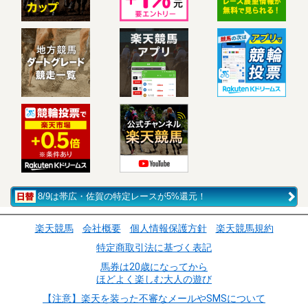
8/9は帯広・佐賀の特定レースが5%還元！
楽天競馬
会社概要
個人情報保護方針
楽天競馬規約
特定商取引法に基づく表記
馬券は20歳になってから
ほどよく楽しむ大人の遊び
【注意】楽天を装った不審なメールやSMSについて