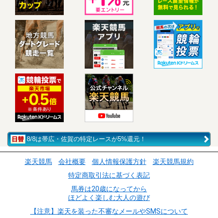
8/8は帯広・佐賀の特定レースが5%還元！
楽天競馬
会社概要
個人情報保護方針
楽天競馬規約
特定商取引法に基づく表記
馬券は20歳になってから
ほどよく楽しむ大人の遊び
【注意】楽天を装った不審なメールやSMSについて