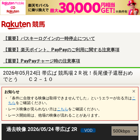
楽天競馬
【重要】パスキーログインの一時停止について
【重要】楽天ポイント、PayPayのご利用に関する注意事項
【重要】PayPayチャージ時の注意事項
2026年05月24日 帯広ば 競馬場 2 R 祝！長尾優子還暦おめ
でとう Ｃ２－１０
お知らせ
・「条件に合致する映像は取得できませんでした」というエラーが出る方は
こ
ちら
をご確認ください。
・レース映像が見られない方は
こちら
をご確認ください。
・レース開始前は、他場の映像が流れることがあります。
過去映像 2026/05/24 帯広ば 2R