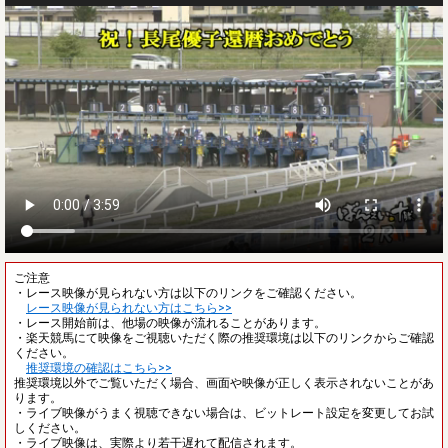
ご注意
・レース映像が見られない方は以下のリンクをご確認ください。
レース映像が見られない方はこちら>>
・レース開始前は、他場の映像が流れることがあります。
・楽天競馬にて映像をご視聴いただく際の推奨環境は以下のリンクからご確認
ください。
推奨環境の確認はこちら>>
推奨環境以外でご覧いただく場合、画面や映像が正しく表示されないことがあ
ります。
・ライブ映像がうまく視聴できない場合は、ビットレート設定を変更してお試
しください。
・ライブ映像は、実際より若干遅れて配信されます。