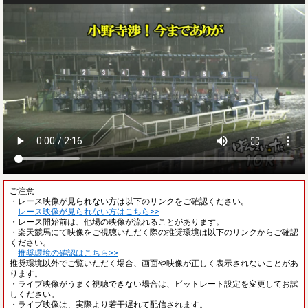
ご注意
・レース映像が見られない方は以下のリンクをご確認ください。
レース映像が見られない方はこちら>>
・レース開始前は、他場の映像が流れることがあります。
・楽天競馬にて映像をご視聴いただく際の推奨環境は以下のリンクからご確認
ください。
推奨環境の確認はこちら>>
推奨環境以外でご覧いただく場合、画面や映像が正しく表示されないことがあ
ります。
・ライブ映像がうまく視聴できない場合は、ビットレート設定を変更してお試
しください。
・ライブ映像は、実際より若干遅れて配信されます。