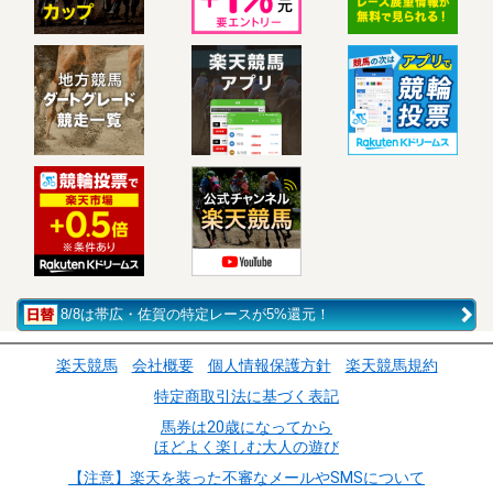
8/8は帯広・佐賀の特定レースが5%還元！
楽天競馬
会社概要
個人情報保護方針
楽天競馬規約
特定商取引法に基づく表記
馬券は20歳になってから
ほどよく楽しむ大人の遊び
【注意】楽天を装った不審なメールやSMSについて