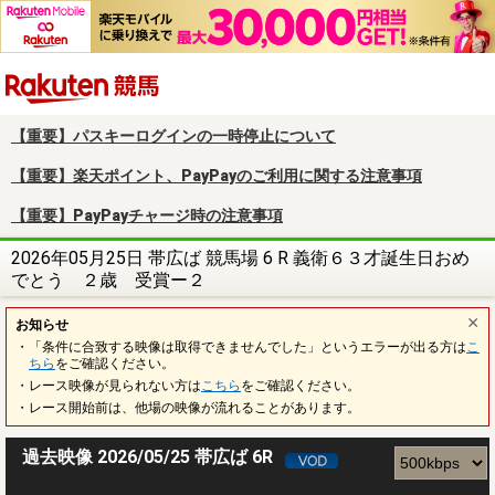
楽天競馬
【重要】パスキーログインの一時停止について
【重要】楽天ポイント、PayPayのご利用に関する注意事項
【重要】PayPayチャージ時の注意事項
2026年05月25日 帯広ば 競馬場 6 R 義衛６３才誕生日おめ
でとう ２歳 受賞ー２
お知らせ
・「条件に合致する映像は取得できませんでした」というエラーが出る方は
こ
ちら
をご確認ください。
・レース映像が見られない方は
こちら
をご確認ください。
・レース開始前は、他場の映像が流れることがあります。
過去映像 2026/05/25 帯広ば 6R