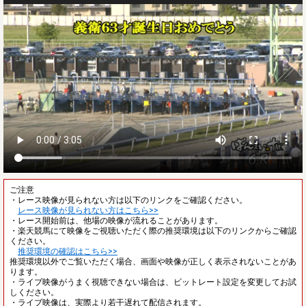
ご注意
・レース映像が見られない方は以下のリンクをご確認ください。
レース映像が見られない方はこちら>>
・レース開始前は、他場の映像が流れることがあります。
・楽天競馬にて映像をご視聴いただく際の推奨環境は以下のリンクからご確認
ください。
推奨環境の確認はこちら>>
推奨環境以外でご覧いただく場合、画面や映像が正しく表示されないことがあ
ります。
・ライブ映像がうまく視聴できない場合は、ビットレート設定を変更してお試
しください。
・ライブ映像は、実際より若干遅れて配信されます。