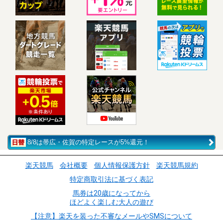
8/8は帯広・佐賀の特定レースが5%還元！
楽天競馬
会社概要
個人情報保護方針
楽天競馬規約
特定商取引法に基づく表記
馬券は20歳になってから
ほどよく楽しむ大人の遊び
【注意】楽天を装った不審なメールやSMSについて