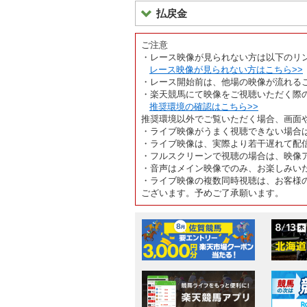
払戻金
ご注意
・レース映像が見られない方は以下のリ
レース映像が見られない方はこちら>>
・レース開始前は、他場の映像が流れる
・楽天競馬にて映像をご視聴いただく際
推奨環境の確認はこちら>>
推奨環境以外でご覧いただく場合、画面
・ライブ映像がうまく視聴できない場合
・ライブ映像は、実際より若干遅れて配
・フルスクリーンで視聴の場合は、映像
・音声はメイン映像でのみ、お楽しみい
・ライブ映像の複数同時視聴は、お客様
ございます。予めご了承願います。