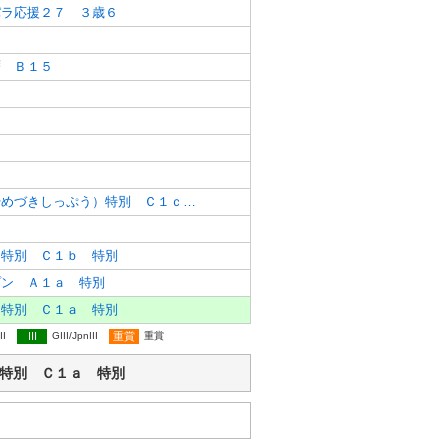
パラ応援２７ ３歳６
暦 Ｂ１５
５
４
３
菖蒲月疾風（あやめづきしっぷう）特別 Ｃ１ｃ 特別
２
）特別 Ｃ１ｂ 特別
プン Ａ１ａ 特別
）特別 Ｃ１ａ 特別
II
III
GIII/JpnIII
重賞
重賞
なん）特別 Ｃ１ａ 特別