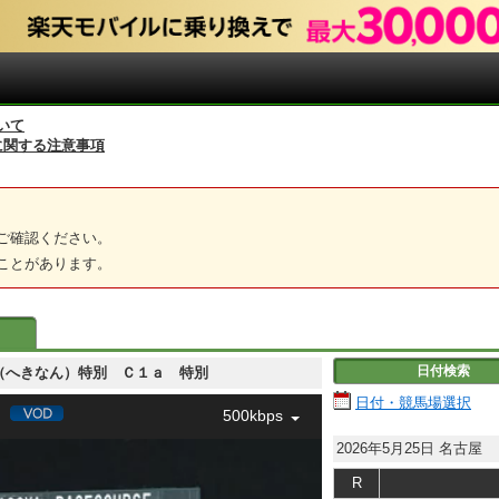
いて
に関する注意事項
ご確認ください。
ことがあります。
日付検索
 碧南（へきなん）特別 Ｃ１ａ 特別
日付・競馬場選択
500kbps
2026年5月25日
名古屋
R