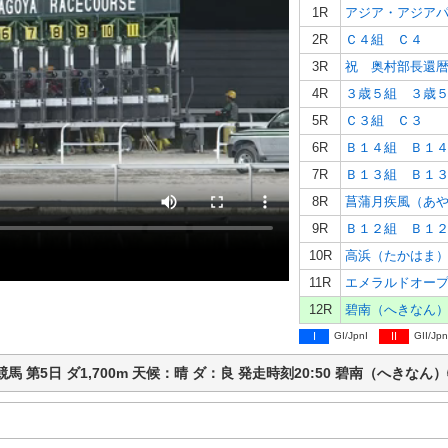
1R
アジア・アジア
2R
Ｃ４組 Ｃ４
3R
祝 奥村部長還
4R
３歳５組 ３歳
5R
Ｃ３組 Ｃ３
6R
Ｂ１４組 Ｂ１
7R
Ｂ１３組 Ｂ１
8R
9R
Ｂ１２組 Ｂ１
10R
高浜（たかはま
11R
エメラルドオー
12R
碧南（へきなん
I
GI/JpnI
II
GII/Jpn
古屋競馬 第5日 ダ1,700m 天候：晴 ダ：良 発走時刻20:50 碧南（へき