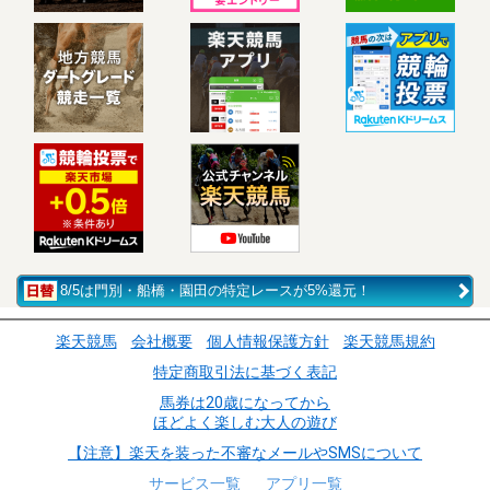
8/5は門別・船橋・園田の特定レースが5%還元！
楽天競馬
会社概要
個人情報保護方針
楽天競馬規約
特定商取引法に基づく表記
馬券は20歳になってから
ほどよく楽しむ大人の遊び
【注意】楽天を装った不審なメールやSMSについて
サービス一覧
アプリ一覧