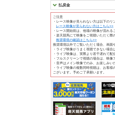
払戻金
ご注意
・レース映像が見られない方は以下のリ
レース映像が見られない方はこちら>>
・レース開始前は、他場の映像が流れる
・楽天競馬にて映像をご視聴いただく際
推奨環境の確認はこちら>>
推奨環境以外でご覧いただく場合、画面
・ライブ映像がうまく視聴できない場合
・ライブ映像は、実際より若干遅れて配
・フルスクリーンで視聴の場合は、映像
・音声はメイン映像でのみ、お楽しみい
・ライブ映像の複数同時視聴は、お客様
ございます。予めご了承願います。