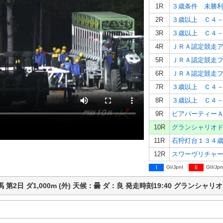
1R
３歳条件 未勝
2R
３歳以上 Ｃ４
3R
３歳以上 Ｃ４
4R
5R
6R
7R
３歳以上 Ｃ４
8R
３歳以上 Ｃ４
9R
10R
グランシャリオ
11R
12R
I
GI/JpnI
II
GII/Jpn
別競馬 第2日 ダ1,000m (外) 天候：曇 ダ：良 発走時刻19:40 グラ