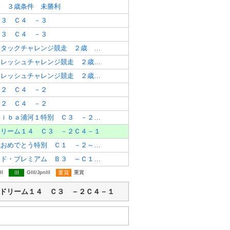
利 ３歳条件 未勝利
－３ Ｃ４ －３
－３ Ｃ４ －３
ＪＲＡ認定競走アタックチャレンジ競走 ２歳 認定未勝利
ＪＲＡ認定競走フレッシュチャレンジ競走 ２歳 牝馬新馬
ＪＲＡ認定競走フレッシュチャレンジ競走 ２歳 新馬
－２ Ｃ４ －２
－２ Ｃ４ －２
ビアパーティーＡｉｂａ浦河１特別 Ｃ３ －２Ｃ４－１
ドリーム１４ Ｃ３ －２Ｃ４－１
石狩灯台１３４歳おめでとう特別 Ｃ１ －２～Ｃ３－１
スワーヴリチャード・プレミアム Ｂ３ ～Ｃ１－１
II
III
GIII/JpnIII
重賞
重賞
ンシャリオドリーム１４ Ｃ３ －２Ｃ４－１