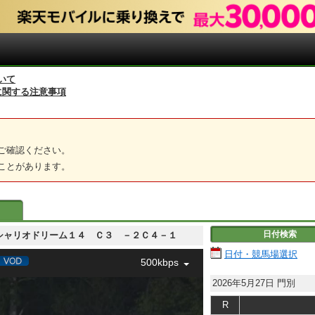
いて
に関する注意事項
ご確認ください。
ことがあります。
日付検索
 グランシャリオドリーム１４ Ｃ３ －２Ｃ４－１
日付・競馬場選択
500kbps
2026年5月27日
門別
R