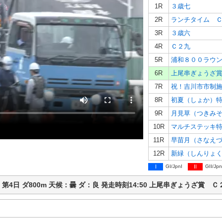
1R
３歳七
2R
ランチタイム 
3R
３歳六
4R
Ｃ２九
5R
浦和８００ラウ
6R
上尾串ぎょうざ
7R
祝！吉川市市制
8R
初夏（しょか）
9R
月見草（つきみ
10R
マルチステッキ
11R
早苗月（さなえ
12R
新緑（しんりょ
I
GI/JpnI
II
GII/Jpn
競馬 第4日 ダ800m 天候：曇 ダ：良 発走時刻14:50 上尾串ぎょうざ賞