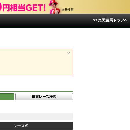
>>楽天競馬トップへ
重賞レース検索
レース名