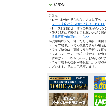
払戻金
ご注意
・レース映像が見られない方は以下のリ
レース映像が見られない方はこちら>>
・レース開始前は、他場の映像が流れる
・楽天競馬にて映像をご視聴いただく際
推奨環境の確認はこちら>>
推奨環境以外でご覧いただく場合、画面
・ライブ映像がうまく視聴できない場合
・ライブ映像は、実際より若干遅れて配
・フルスクリーンで視聴の場合は、映像
・音声はメイン映像でのみ、お楽しみい
・ライブ映像の複数同時視聴は、お客様
ございます。予めご了承願います。