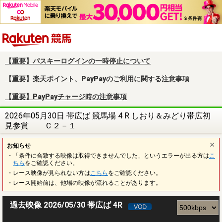
楽天競馬
【重要】パスキーログインの一時停止について
【重要】楽天ポイント、PayPayのご利用に関する注意事項
【重要】PayPayチャージ時の注意事項
2026年05月30日 帯広ば 競馬場 4 R しおり＆みどり帯広初
見参賞 Ｃ２－１
お知らせ
・「条件に合致する映像は取得できませんでした」というエラーが出る方は
こ
ちら
をご確認ください。
・レース映像が見られない方は
こちら
をご確認ください。
・レース開始前は、他場の映像が流れることがあります。
過去映像 2026/05/30 帯広ば 4R