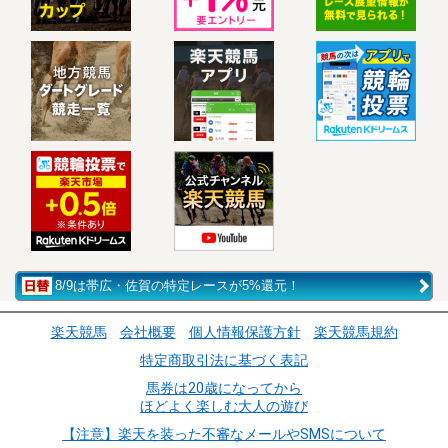
8/9は帯広・佐賀の特定レースが5%還元！
楽天競馬
会社概要
個人情報保護方針
楽天競馬規約
特定商取引法に基づく表記
馬券は20歳になってから
ほどよく楽しむ大人の遊び
【注意】楽天を装った不審なメールやSMSについて