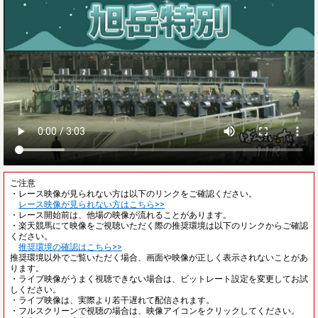
ご注意
・レース映像が見られない方は以下のリンクをご確認ください。
レース映像が見られない方はこちら>>
・レース開始前は、他場の映像が流れることがあります。
・楽天競馬にて映像をご視聴いただく際の推奨環境は以下のリンクからご確認
ください。
推奨環境の確認はこちら>>
推奨環境以外でご覧いただく場合、画面や映像が正しく表示されないことがあ
ります。
・ライブ映像がうまく視聴できない場合は、ビットレート設定を変更してお試
しください。
・ライブ映像は、実際より若干遅れて配信されます。
・フルスクリーンで視聴の場合は、映像アイコンをクリックしてください。