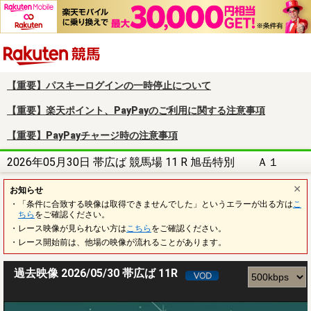
楽天競馬
【重要】パスキーログインの一時停止について
【重要】楽天ポイント、PayPayのご利用に関する注意事項
【重要】PayPayチャージ時の注意事項
2026年05月30日 帯広ば 競馬場 11 R 旭岳特別 Ａ１
お知らせ
・「条件に合致する映像は取得できませんでした」というエラーが出る方は
こ
ちら
をご確認ください。
・レース映像が見られない方は
こちら
をご確認ください。
・レース開始前は、他場の映像が流れることがあります。
過去映像 2026/05/30 帯広ば 11R