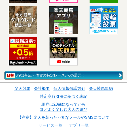
8/9は帯広・佐賀の特定レースが5%還元！
楽天競馬
会社概要
個人情報保護方針
楽天競馬規約
特定商取引法に基づく表記
馬券は20歳になってから
ほどよく楽しむ大人の遊び
【注意】楽天を装った不審なメールやSMSについて
サービス一覧
アプリ一覧