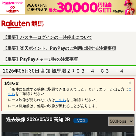
楽天競馬
【重要】パスキーログインの一時停止について
【重要】楽天ポイント、PayPayのご利用に関する注意事項
【重要】PayPayチャージ時の注意事項
2026年05月30日 高知 競馬場 2 R Ｃ３－４ Ｃ３ －４
お知らせ
・「条件に合致する映像は取得できませんでした」というエラーが出る方は
こ
ちら
をご確認ください。
・レース映像が見られない方は
こちら
をご確認ください。
・レース開始前は、他場の映像が流れることがあります。
過去映像 2026/05/30 高知 2R