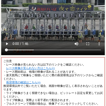
ご注意
・レース映像が見られない方は以下のリンクをご確認ください。
レース映像が見られない方はこちら>>
・レース開始前は、他場の映像が流れることがあります。
・楽天競馬にて映像をご視聴いただく際の推奨環境は以下のリンクからご確認
ください。
推奨環境の確認はこちら>>
推奨環境以外でご覧いただく場合、画面や映像が正しく表示されないことがあ
ります。
・ライブ映像がうまく視聴できない場合は、ビットレート設定を変更してお試
しください。
・ライブ映像は、実際より若干遅れて配信されます。
・フルスクリーンで視聴の場合は、映像アイコンをクリックしてください。