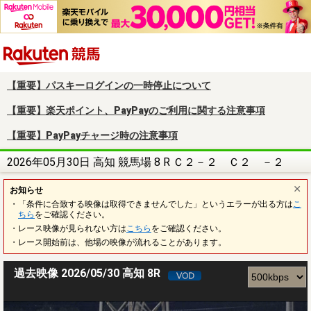
楽天競馬
【重要】パスキーログインの一時停止について
【重要】楽天ポイント、PayPayのご利用に関する注意事項
【重要】PayPayチャージ時の注意事項
2026年05月30日 高知 競馬場 8 R Ｃ２－２ Ｃ２ －２
お知らせ
・「条件に合致する映像は取得できませんでした」というエラーが出る方は
こ
ちら
をご確認ください。
・レース映像が見られない方は
こちら
をご確認ください。
・レース開始前は、他場の映像が流れることがあります。
過去映像 2026/05/30 高知 8R