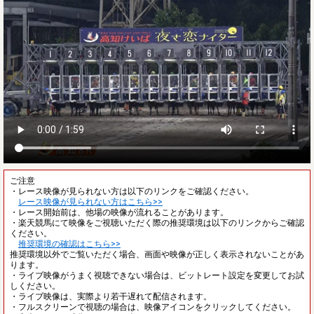
ご注意
・レース映像が見られない方は以下のリンクをご確認ください。
レース映像が見られない方はこちら>>
・レース開始前は、他場の映像が流れることがあります。
・楽天競馬にて映像をご視聴いただく際の推奨環境は以下のリンクからご確認
ください。
推奨環境の確認はこちら>>
推奨環境以外でご覧いただく場合、画面や映像が正しく表示されないことがあ
ります。
・ライブ映像がうまく視聴できない場合は、ビットレート設定を変更してお試
しください。
・ライブ映像は、実際より若干遅れて配信されます。
・フルスクリーンで視聴の場合は、映像アイコンをクリックしてください。