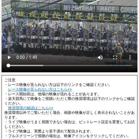
ご注意
・レース映像が見られない方は以下のリンクをご確認ください。
レース映像が見られない方はこちら>>
・レース開始前は、他場の映像が流れることがあります。
・楽天競馬にて映像をご視聴いただく際の推奨環境は以下のリンクからご確認
ください。
推奨環境の確認はこちら>>
推奨環境以外でご覧いただく場合、画面や映像が正しく表示されないことがあ
ります。
・ライブ映像がうまく視聴できない場合は、ビットレート設定を変更してお試
しください。
・ライブ映像は、実際より若干遅れて配信されます。
・フルスクリーンで視聴の場合は、映像アイコンをクリックしてください。