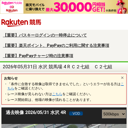
楽天競馬
【重要】パスキーログインの一時停止について
【重要】楽天ポイント、PayPayのご利用に関する注意事項
【重要】PayPayチャージ時の注意事項
2026年05月31日 水沢 競馬場 4 R Ｃ２七組 Ｃ２七組
お知らせ
・「条件に合致する映像は取得できませんでした」というエラーが出る方は
こ
ちら
をご確認ください。
・レース映像が見られない方は
こちら
をご確認ください。
・レース開始前は、他場の映像が流れることがあります。
過去映像 2026/05/31 水沢 4R