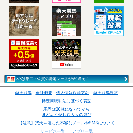
8/8は帯広・佐賀の特定レースが5%還元！
楽天競馬
会社概要
個人情報保護方針
楽天競馬規約
特定商取引法に基づく表記
馬券は20歳になってから
ほどよく楽しむ大人の遊び
【注意】楽天を装った不審なメールやSMSについて
サービス一覧
アプリ一覧