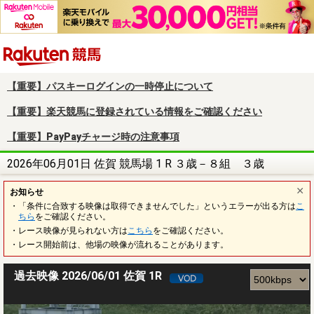
楽天競馬
【重要】パスキーログインの一時停止について
【重要】楽天競馬に登録されている情報をご確認ください
【重要】PayPayチャージ時の注意事項
2026年06月01日 佐賀 競馬場 1 R ３歳－８組 ３歳
お知らせ
・「条件に合致する映像は取得できませんでした」というエラーが出る方は
こ
ちら
をご確認ください。
・レース映像が見られない方は
こちら
をご確認ください。
・レース開始前は、他場の映像が流れることがあります。
過去映像 2026/06/01 佐賀 1R