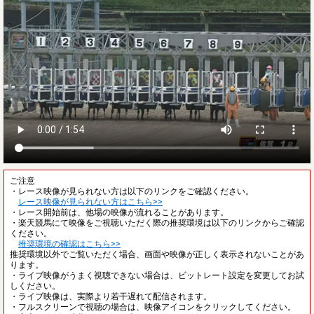
ご注意
・レース映像が見られない方は以下のリンクをご確認ください。
レース映像が見られない方はこちら>>
・レース開始前は、他場の映像が流れることがあります。
・楽天競馬にて映像をご視聴いただく際の推奨環境は以下のリンクからご確認
ください。
推奨環境の確認はこちら>>
推奨環境以外でご覧いただく場合、画面や映像が正しく表示されないことがあ
ります。
・ライブ映像がうまく視聴できない場合は、ビットレート設定を変更してお試
しください。
・ライブ映像は、実際より若干遅れて配信されます。
・フルスクリーンで視聴の場合は、映像アイコンをクリックしてください。