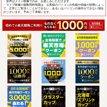
・音声はメイン映像でのみ、お楽しみいただけます。
・ライブ映像の複数同時視聴は、お客様のパソコンの性能や回線の状態によっ
て、正常にご覧頂くことができない、あるいはパソコンの操作ができない場合
がございます。予めご了承願います。