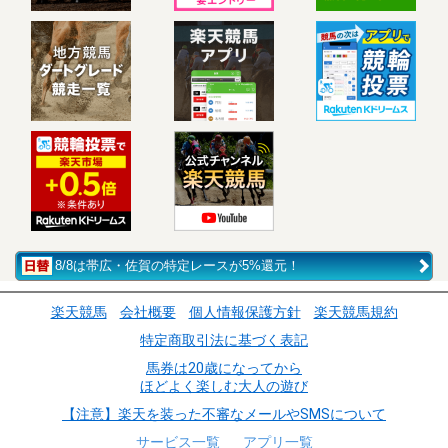
8/8は帯広・佐賀の特定レースが5%還元！
楽天競馬
会社概要
個人情報保護方針
楽天競馬規約
特定商取引法に基づく表記
馬券は20歳になってから
ほどよく楽しむ大人の遊び
【注意】楽天を装った不審なメールやSMSについて
サービス一覧
アプリ一覧