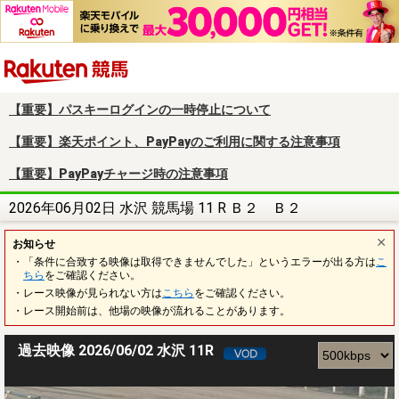
楽天競馬
【重要】パスキーログインの一時停止について
【重要】楽天ポイント、PayPayのご利用に関する注意事項
【重要】PayPayチャージ時の注意事項
2026年06月02日 水沢 競馬場 11 R Ｂ２ Ｂ２
お知らせ
・「条件に合致する映像は取得できませんでした」というエラーが出る方は
こ
ちら
をご確認ください。
・レース映像が見られない方は
こちら
をご確認ください。
・レース開始前は、他場の映像が流れることがあります。
過去映像 2026/06/02 水沢 11R