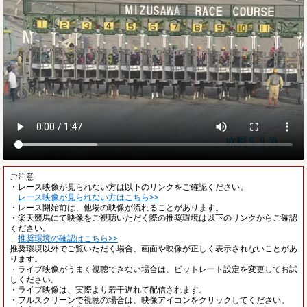
ご注意
・レース映像が見られない方は以下のリンクをご確認ください。
レース映像が見られない方はこちら>>
・レース開始前は、他場の映像が流れることがあります。
・楽天競馬にて映像をご視聴いただく際の推奨環境は以下のリンクからご確認
ください。
推奨環境の確認はこちら>>
推奨環境以外でご覧いただく場合、画面や映像が正しく表示されないことがあ
ります。
・ライブ映像がうまく視聴できない場合は、ビットレート設定を変更してお試
しください。
・ライブ映像は、実際より若干遅れて配信されます。
・フルスクリーンで視聴の場合は、映像アイコンをクリックしてください。