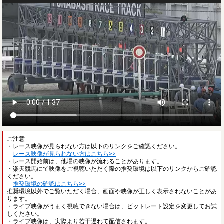
ご注意
・レース映像が見られない方は以下のリンクをご確認ください。
レース映像が見られない方はこちら>>
・レース開始前は、他場の映像が流れることがあります。
・楽天競馬にて映像をご視聴いただく際の推奨環境は以下のリンクからご確認
ください。
推奨環境の確認はこちら>>
推奨環境以外でご覧いただく場合、画面や映像が正しく表示されないことがあ
ります。
・ライブ映像がうまく視聴できない場合は、ビットレート設定を変更してお試
しください。
・ライブ映像は、実際より若干遅れて配信されます。