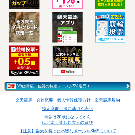
8/9は帯広・佐賀の特定レースが5%還元！
楽天競馬
会社概要
個人情報保護方針
楽天競馬規約
特定商取引法に基づく表記
馬券は20歳になってから
ほどよく楽しむ大人の遊び
【注意】楽天を装った不審なメールやSMSについて