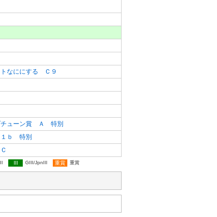
１
９
８
７
０
ントなににする Ｃ９
プチューン賞 Ａ 特別
Ａ１ｂ 特別
 Ｃ
II
III
GIII/JpnIII
重賞
重賞