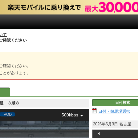
いて
ご確認ください
ご確認ください。
ことがあります。
日付検索
３歳８組 ３歳８
日付・競馬場選択
500kbps
2026年6月3日
名古屋
R