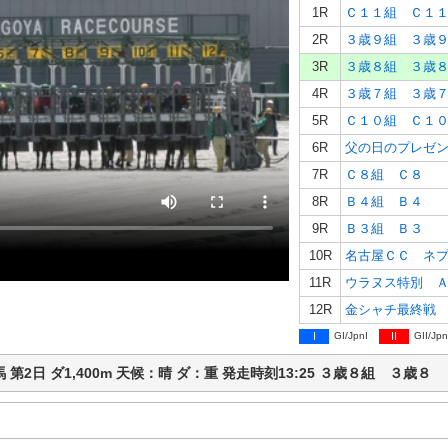
1R
Ｃ１１組 Ｃ１
2R
３歳９組 ３歳
3R
３歳８組 ３歳
4R
３歳７組 ３歳
5R
Ｃ１０組 Ｃ１
6R
父の日のプレゼ
7R
Ｃ８組 Ｃ８
8R
Ｂ４組 Ｂ４
9R
Ｂ３組 Ｂ３
10R
名古屋ＣＣ ネ
11R
ウラヌス特別 
12R
金シャチ最終戦
I
GI/JpnI
II
GII/Jpn
競馬 第2日 ダ1,400m 天候：晴 ダ：重 発走時刻13:25 ３歳８組 ３歳８