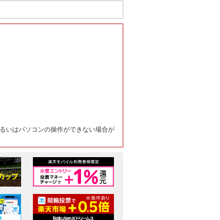
るいはパソコンの操作ができない場合が