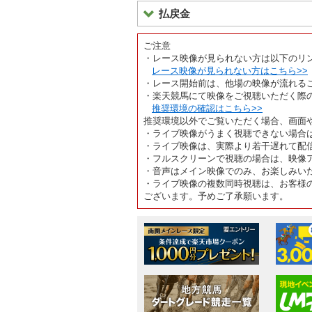
払戻金
ご注意
・レース映像が見られない方は以下のリ
レース映像が見られない方はこちら>>
・レース開始前は、他場の映像が流れる
・楽天競馬にて映像をご視聴いただく際
推奨環境の確認はこちら>>
推奨環境以外でご覧いただく場合、画面
・ライブ映像がうまく視聴できない場合
・ライブ映像は、実際より若干遅れて配
・フルスクリーンで視聴の場合は、映像
・音声はメイン映像でのみ、お楽しみい
・ライブ映像の複数同時視聴は、お客様
ございます。予めご了承願います。