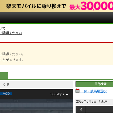
いて
ご確認ください
ご確認ください。
ことがあります。
日付検索
８組 Ｃ８
日付・競馬場選択
500kbps
2026年6月3日
名古屋
R