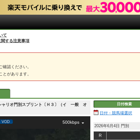
いて
に関する注意事項
ご確認ください。
ことがあります。
日付検索
 グランシャリオ門別スプリント〔Ｈ３〕（イ 一般 オ
日付・競馬場選択
500kbps
2026年6月4日
門別
R