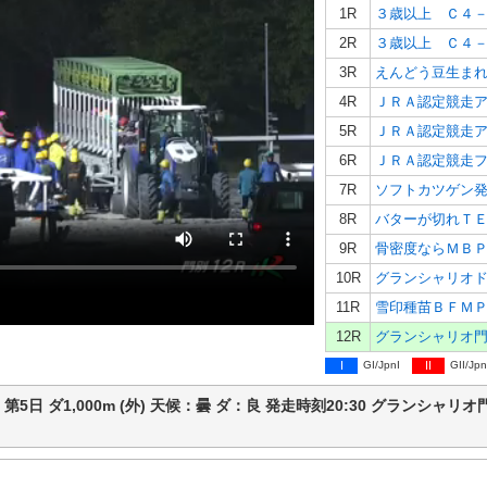
1R
３歳以上 Ｃ４
2R
３歳以上 Ｃ４
3R
えんどう豆生ま
4R
5R
6R
7R
8R
バターが切れＴ
9R
骨密度ならＭＢ
10R
グランシャリオ
11R
雪印種苗ＢＦＭ
12R
I
GI/JpnI
II
GII/Jpn
別競馬 第5日 ダ1,000m (外) 天候：曇 ダ：良 発走時刻20:30 グラ