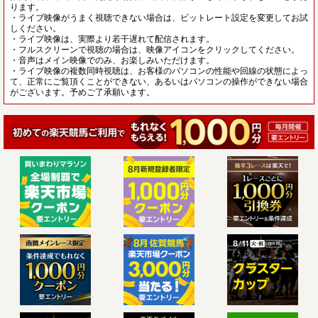
ります。
・ライブ映像がうまく視聴できない場合は、ビットレート設定を変更してお試
しください。
・ライブ映像は、実際より若干遅れて配信されます。
・フルスクリーンで視聴の場合は、映像アイコンをクリックしてください。
・音声はメイン映像でのみ、お楽しみいただけます。
・ライブ映像の複数同時視聴は、お客様のパソコンの性能や回線の状態によっ
て、正常にご覧頂くことができない、あるいはパソコンの操作ができない場合
がございます。予めご了承願います。