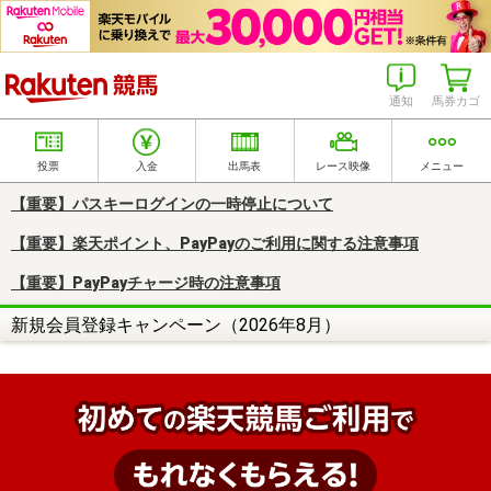
楽天競馬
通知
馬券カゴ
投票
入金
出馬表
レース映像
メニュー
【重要】パスキーログインの一時停止について
【重要】楽天ポイント、PayPayのご利用に関する注意事項
【重要】PayPayチャージ時の注意事項
新規会員登録キャンペーン（2026年8月）