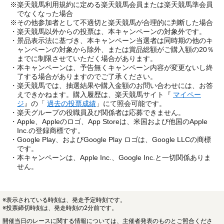
※楽天競馬利用規約に定める楽天競馬会員または楽天競馬準会員
でなくなった場合
※その他参加者として不適切と楽天競馬が合理的に判断した場合
・楽天競馬以外からの投票は、本キャンペーンの対象外です。
・景品表示法に基づき、本キャンペーン当選者は同時期の他のキ
ャンペーンの対象から除外、または賞品総額がご購入額の20％
までに制限させていただく場合があります。
・本キャンペーンは、予告無くキャンペーン内容が変更ないし終
了する場合がありますのでご了承ください。
・楽天競馬では、抽選結果や購入金額のお問い合わせには、お答
えできかねます。購入履歴は、楽天競馬サイト『
マイペー
ジ
』の「
過去の投票成績
」にて照会可能です。
・楽天グループの役職員及び関係者は応募できません。
・Apple、Appleのロゴ、App Storeは、米国および他国のApple
Inc.の登録商標です。
・Google Play、およびGoogle Play ロゴは、Google LLCの商標
です。
・本キャンペーンは、Apple Inc.、Google Inc.と一切関係ありま
せん。
※表示されている時刻は、発走予定時刻です。
※投票締切時刻は、発走時刻の2分前です。
開催当日のレースに関する情報については、主催者発表のものとご照合くださ