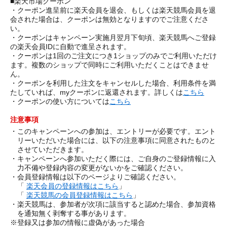
■楽天市場クーポン
・クーポン進呈前に楽天会員を退会、もしくは楽天競馬会員を退
会された場合は、クーポンは無効となりますのでご注意くださ
い。
・クーポンはキャンペーン実施月翌月下旬頃、楽天競馬へご登録
の楽天会員IDに自動で進呈されます。
・クーポンは1回のご注文につき1ショップのみでご利用いただけ
ます。複数のショップで同時にご利用いただくことはできませ
ん。
・クーポンを利用した注文をキャンセルした場合、利用条件を満
たしていれば、myクーポンに返還されます。詳しくは
こちら
・クーポンの使い方については
こちら
注意事項
・このキャンペーンへの参加は、エントリーが必要です。エント
リーいただいた場合には、以下の注意事項に同意されたものと
させていただきます。
・キャンペーンへ参加いただく際には、ご自身のご登録情報に入
力不備や登録内容の変更がないかをご確認ください。
・会員登録情報は以下のページよりご確認ください。
「
楽天会員の登録情報はこちら
」
「
楽天競馬の会員登録情報はこちら
」
・楽天競馬は、参加者が次項に該当すると認めた場合、参加資格
を通知無く剥奪する事があります。
※登録又は参加の情報に虚偽があった場合