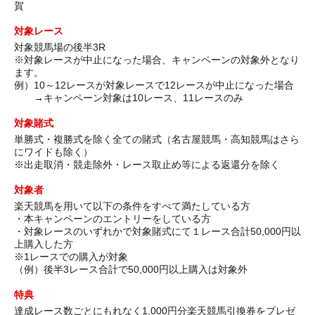
賀
対象レース
対象競馬場の後半3R
※対象レースが中止になった場合、キャンペーンの対象外となり
ます。
例）10～12レースが対象レースで12レースが中止になった場合
→キャンペーン対象は10レース、11レースのみ
対象賭式
単勝式・複勝式を除く全ての賭式（名古屋競馬・高知競馬はさら
にワイドも除く）
※出走取消・競走除外・レース取止め等による返還分を除く
対象者
楽天競馬を用いて以下の条件をすべて満たしている方
・本キャンペーンのエントリーをしている方
・対象レースのいずれかで対象賭式にて１レース合計50,000円以
上購入した方
※1レースでの購入が対象
（例）後半3レース合計で50,000円以上購入は対象外
特典
達成レース数ごとにもれなく1,000円分楽天競馬引換券をプレゼ