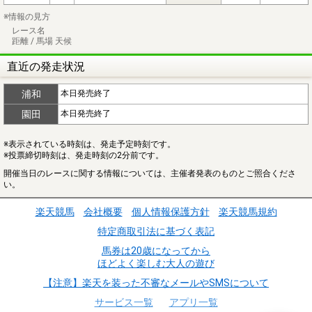
※情報の見方
レース名
距離 / 馬場 天候
直近の発走状況
浦和
本日発売終了
園田
本日発売終了
※表示されている時刻は、発走予定時刻です。
※投票締切時刻は、発走時刻の2分前です。
開催当日のレースに関する情報については、主催者発表のものとご照合くださ
い。
楽天競馬
会社概要
個人情報保護方針
楽天競馬規約
特定商取引法に基づく表記
馬券は20歳になってから
ほどよく楽しむ大人の遊び
【注意】楽天を装った不審なメールやSMSについて
サービス一覧
アプリ一覧