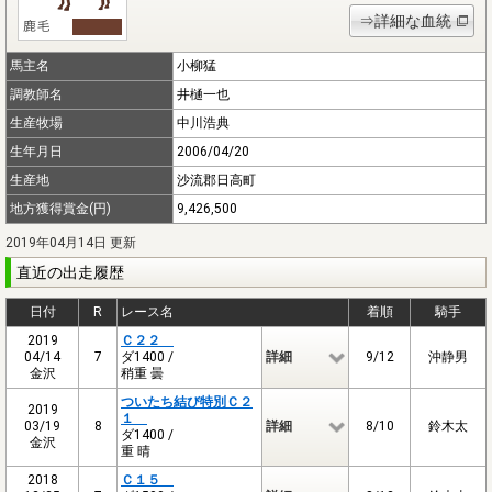
⇒詳細な血統
馬主名
小柳猛
調教師名
井樋一也
生産牧場
中川浩典
生年月日
2006/04/20
生産地
沙流郡日高町
地方獲得賞金(円)
9,426,500
2019年04月14日 更新
直近の出走履歴
日付
R
レース名
着順
騎手
2019
Ｃ２２
04/14
7
ダ1400 /
詳細
9/12
沖静男
金沢
稍重 曇
ついたち結び特別Ｃ２
2019
１
03/19
8
詳細
8/10
鈴木太
ダ1400 /
金沢
重 晴
2018
Ｃ１５