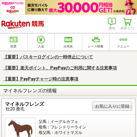
楽天競馬
通知
馬券カゴ
投票
入金
出馬表
レース映像
メニュー
【重要】パスキーログインの一時停止について
【重要】楽天ポイント、PayPayのご利用に関する注意事項
【重要】PayPayチャージ時の注意事項
マイネルフレンズの情報
マイネルフレンズ
お気に入りに登録
牡20 鹿毛
父馬：イーグルカフェ
母馬：フレンドリーライン
母父馬：ホワイトマズル