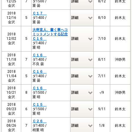
12/25
7
ダ1500 /
詳細
8/12
鈴木太
金沢
重 曇
2018
Ｃ１７
12/16
5
ダ1400 /
詳細
8/10
鈴木太
金沢
重 曇
大嵜直人、書く事へコ
2018
ミットメントする記念
12/02
5
Ｃ１６
詳細
7/10
鈴木太
金沢
ダ1400 /
重 晴
2018
Ｃ１６
11/18
7
ダ1400 /
詳細
8/11
沖静男
金沢
不良 曇
2018
Ｃ１６
11/04
5
ダ1400 /
詳細
7/11
鈴木太
金沢
重 曇
2018
Ｃ１６
10/21
8
ダ1500 /
詳細
-/9
沖静男
金沢
重 晴
2018
Ｃ１５
09/23
6
ダ1500 /
詳細
9/11
鈴木太
金沢
重 晴
2018
Ｃ２６
08/26
7
ダ1400 /
詳細
1/8
鈴木太
金沢
稍重 晴