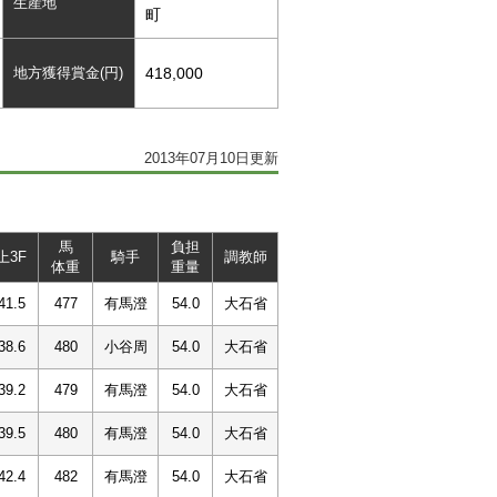
生産地
町
地方獲得賞金(円)
418,000
2013年07月10日更新
馬
負担
上3F
騎手
調教師
体重
重量
41.5
477
有馬澄
54.0
大石省
38.6
480
小谷周
54.0
大石省
39.2
479
有馬澄
54.0
大石省
39.5
480
有馬澄
54.0
大石省
42.4
482
有馬澄
54.0
大石省