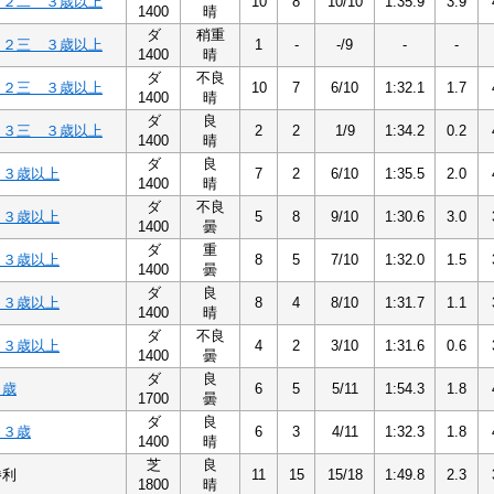
Ｃ２二 ３歳以上
10
8
10/10
1:35.9
3.9
1400
晴
ダ
稍重
Ｃ２三 ３歳以上
1
-
-/9
-
-
1400
晴
ダ
不良
Ｃ２三 ３歳以上
10
7
6/10
1:32.1
1.7
1400
晴
ダ
良
Ｃ３三 ３歳以上
2
2
1/9
1:34.2
0.2
1400
晴
ダ
良
 ３歳以上
7
2
6/10
1:35.5
2.0
1400
晴
ダ
不良
 ３歳以上
5
8
9/10
1:30.6
3.0
1400
曇
ダ
重
 ３歳以上
8
5
7/10
1:32.0
1.5
1400
曇
ダ
良
 ３歳以上
8
4
8/10
1:31.7
1.1
1400
晴
ダ
不良
 ３歳以上
4
2
3/10
1:31.6
0.6
1400
曇
ダ
良
３歳
6
5
5/11
1:54.3
1.8
1700
曇
ダ
良
 ３歳
6
3
4/11
1:32.3
1.8
1400
晴
芝
良
勝利
11
15
15/18
1:49.8
2.3
1800
晴