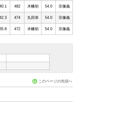
40.1
482
木幡初
54.0
宗像義
42.3
474
丸田恭
54.0
宗像義
35.8
472
木幡初
54.0
宗像義
このページの先頭へ