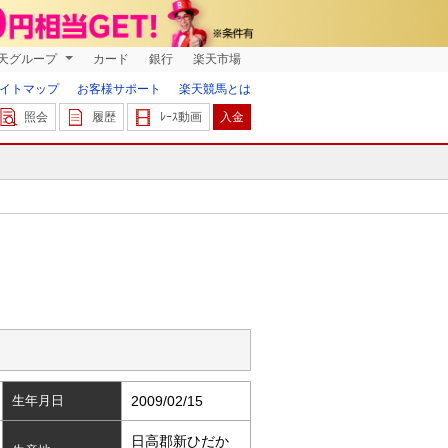
天グループ
カード
銀行
楽天市場
イトマップ
お客様サポート
楽天競馬とは
照会
履歴
ﾚｰｽ動画
入金
生年月日
2009/02/15
日高郡新ひだか