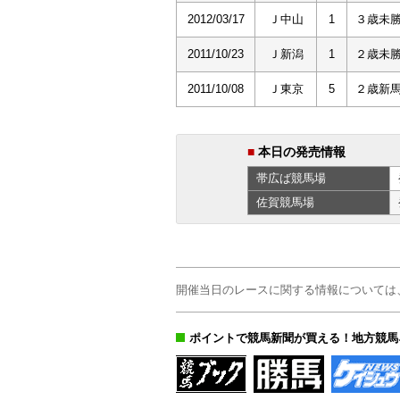
2012/03/17
Ｊ中山
1
３歳未
2011/10/23
Ｊ新潟
1
２歳未
2011/10/08
Ｊ東京
5
２歳新
■
本日の発売情報
帯広ば
競馬場
佐賀
競馬場
開催当日のレースに関する情報については
ポイントで競馬新聞が買える！地方競馬