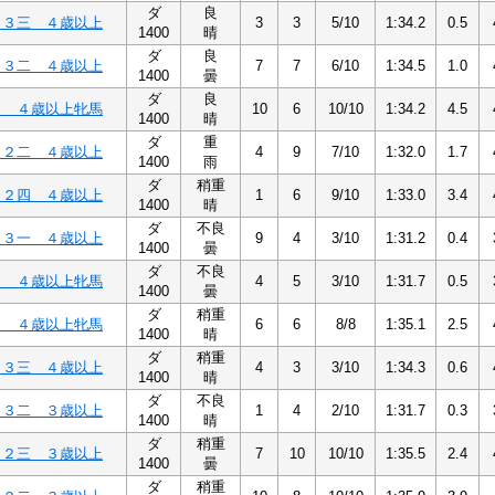
ダ
良
Ｃ３三 ４歳以上
3
3
5/10
1:34.2
0.5
1400
晴
ダ
良
Ｃ３二 ４歳以上
7
7
6/10
1:34.5
1.0
1400
曇
ダ
良
２ ４歳以上牝馬
10
6
10/10
1:34.2
4.5
1400
晴
ダ
重
Ｃ２二 ４歳以上
4
9
7/10
1:32.0
1.7
1400
雨
ダ
稍重
Ｃ２四 ４歳以上
1
6
9/10
1:33.0
3.4
1400
晴
ダ
不良
Ｃ３一 ４歳以上
9
4
3/10
1:31.2
0.4
1400
曇
ダ
不良
３ ４歳以上牝馬
4
5
3/10
1:31.7
0.5
1400
曇
ダ
稍重
３ ４歳以上牝馬
6
6
8/8
1:35.1
2.5
1400
晴
ダ
稍重
Ｃ３三 ４歳以上
4
3
3/10
1:34.3
0.6
1400
晴
ダ
不良
Ｃ３二 ３歳以上
1
4
2/10
1:31.7
0.3
1400
晴
ダ
稍重
Ｃ２三 ３歳以上
7
10
10/10
1:35.5
2.4
1400
曇
ダ
稍重