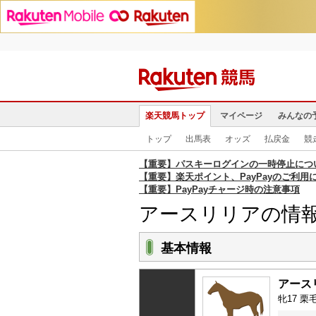
楽天競馬トップ
マイページ
みんなの
トップ
出馬表
オッズ
払戻金
競
【重要】パスキーログインの一時停止につ
【重要】楽天ポイント、PayPayのご利用
【重要】PayPayチャージ時の注意事項
アースリリアの情
基本情報
アース
牝17 栗