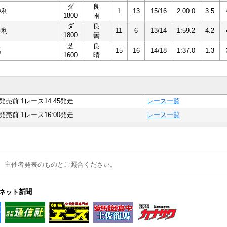
ダ
良
勝利
1
13
15/16
2:00.0
3.5
1800
雨
ダ
良
勝利
11
6
13/14
1:59.2
4.2
1800
曇
芝
良
馬
15
16
14/18
1:37.0
1.3
1600
晴
発売前 1レース14:45発走
レース一覧
発売前 1レース16:00発走
レース一覧
、主催者発表のものとご照合ください。
ネット新聞