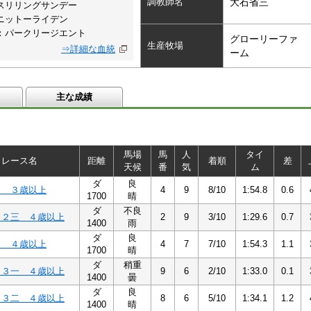
調教師名
大石省三
スリリングサンデー
ニットーライデン
：パークリージエント
グローリーファ
生産牧場
⇒詳細な血統
ーム
主な成績
馬場
馬
人
タイ
レース名
距離
着順
差
天候
番
気
ム
ダ
良
２ ３歳以上
4
9
8/10
1:54.8
0.6
1700
晴
ダ
不良
Ｃ２三 ４歳以上
2
9
3/10
1:29.6
0.7
1400
雨
ダ
良
２ ４歳以上
4
7
7/10
1:54.3
1.1
1700
晴
ダ
稍重
Ｃ３一 ４歳以上
9
6
2/10
1:33.0
0.1
1400
曇
ダ
良
Ｃ３二 ４歳以上
8
6
5/10
1:34.1
1.2
1400
晴