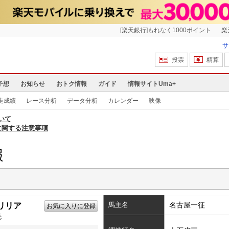
[楽天銀行]もれなく1000ポイント
楽
サ
投票
精算
予想
お知らせ
おトク情報
ガイド
情報サイトUma+
走成績
レース分析
データ分析
カレンダー
映像
いて
に関する注意事項
報
馬主名
名古屋一征
リリア
お気に入りに登録
毛