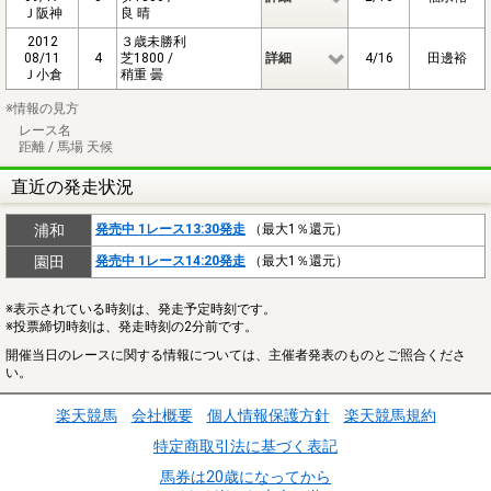
Ｊ阪神
良 晴
2012
３歳未勝利
08/11
4
芝1800 /
詳細
4/16
田邊裕
Ｊ小倉
稍重 曇
※情報の見方
レース名
距離 / 馬場 天候
直近の発走状況
浦和
発売中 1レース13:30発走
（最大1％還元）
園田
発売中 1レース14:20発走
（最大1％還元）
※表示されている時刻は、発走予定時刻です。
※投票締切時刻は、発走時刻の2分前です。
開催当日のレースに関する情報については、主催者発表のものとご照合くださ
い。
楽天競馬
会社概要
個人情報保護方針
楽天競馬規約
特定商取引法に基づく表記
馬券は20歳になってから