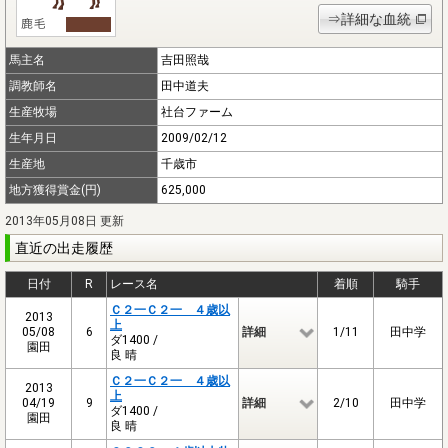
⇒詳細な血統
馬主名
吉田照哉
調教師名
田中道夫
生産牧場
社台ファーム
生年月日
2009/02/12
生産地
千歳市
地方獲得賞金(円)
625,000
2013年05月08日 更新
直近の出走履歴
日付
R
レース名
着順
騎手
Ｃ２一Ｃ２一 ４歳以
2013
上
05/08
6
詳細
1/11
田中学
ダ1400 /
園田
良 晴
Ｃ２一Ｃ２一 ４歳以
2013
上
04/19
9
詳細
2/10
田中学
ダ1400 /
園田
良 晴