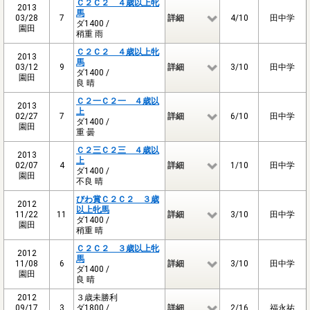
Ｃ２Ｃ２ ４歳以上牝
2013
馬
03/28
7
詳細
4/10
田中学
ダ1400 /
園田
稍重 雨
Ｃ２Ｃ２ ４歳以上牝
2013
馬
03/12
9
詳細
3/10
田中学
ダ1400 /
園田
良 晴
Ｃ２一Ｃ２一 ４歳以
2013
上
02/27
7
詳細
6/10
田中学
ダ1400 /
園田
重 曇
Ｃ２三Ｃ２三 ４歳以
2013
上
02/07
4
詳細
1/10
田中学
ダ1400 /
園田
不良 晴
びわ賞Ｃ２Ｃ２ ３歳
2012
以上牝馬
11/22
11
詳細
3/10
田中学
ダ1400 /
園田
稍重 晴
Ｃ２Ｃ２ ３歳以上牝
2012
馬
11/08
6
詳細
3/10
田中学
ダ1400 /
園田
良 晴
2012
３歳未勝利
09/17
3
ダ1800 /
詳細
2/16
福永祐