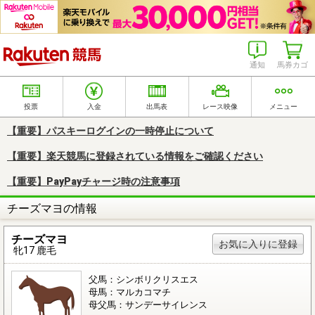
楽天競馬
通知
馬券カゴ
投票
入金
出馬表
レース映像
メニュー
【重要】パスキーログインの一時停止について
【重要】楽天競馬に登録されている情報をご確認ください
【重要】PayPayチャージ時の注意事項
チーズマヨの情報
チーズマヨ
お気に入りに登録
牝17 鹿毛
父馬：シンボリクリスエス
母馬：マルカコマチ
母父馬：サンデーサイレンス