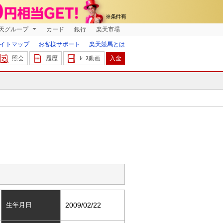
天グループ
カード
銀行
楽天市場
イトマップ
お客様サポート
楽天競馬とは
照会
履歴
ﾚｰｽ動画
入金
生年月日
2009/02/22