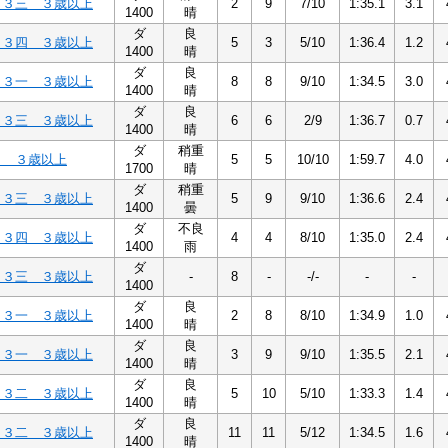
Ｃ３三 ３歳以上
2
9
7/10
1:35.1
3.1
1400
晴
ダ
良
Ｃ３四 ３歳以上
5
3
5/10
1:36.4
1.2
1400
晴
ダ
良
Ｃ３一 ３歳以上
8
8
9/10
1:34.5
3.0
1400
晴
ダ
良
Ｃ３三 ３歳以上
6
6
2/9
1:36.7
0.7
1400
晴
ダ
稍重
３ ３歳以上
5
5
10/10
1:59.7
4.0
1700
晴
ダ
稍重
Ｃ３三 ３歳以上
5
9
9/10
1:36.6
2.4
1400
曇
ダ
不良
Ｃ３四 ３歳以上
4
4
8/10
1:35.0
2.4
1400
雨
ダ
Ｃ３三 ３歳以上
-
8
-
-/-
-
-
1400
ダ
良
Ｃ３一 ３歳以上
2
8
8/10
1:34.9
1.0
1400
晴
ダ
良
Ｃ３一 ３歳以上
3
9
9/10
1:35.5
2.1
1400
晴
ダ
良
Ｃ３二 ３歳以上
5
10
5/10
1:33.3
1.4
1400
晴
ダ
良
Ｃ３二 ３歳以上
11
11
5/12
1:34.5
1.6
1400
晴