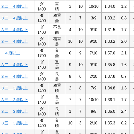
ダ
重
Ｃ３二 ４歳以上
3
10
10/10
1:34.0
1.2
1400
晴
ダ
稍重
Ｃ３二 ４歳以上
2
7
3/9
1:33.2
0.8
1400
曇
ダ
不良
Ｃ３三 ４歳以上
4
10
9/10
1:31.5
1.7
1400
雨
ダ
稍重
Ｃ３一 ４歳以上
10
10
9/10
1:33.2
2.0
1400
曇
ダ
良
３ ４歳以上
6
9
7/10
1:57.0
2.1
1700
曇
ダ
重
Ｃ３二 ４歳以上
9
10
9/10
1:35.8
1.6
1400
曇
ダ
良
Ｃ３三 ４歳以上
9
6
2/10
1:37.8
0.7
1400
曇
ダ
稍重
Ｃ３二 ３歳以上
2
8
7/9
1:34.8
1.3
1400
晴
ダ
良
Ｃ３三 ３歳以上
7
7
10/10
1:36.1
1.7
1400
曇
ダ
良
Ｃ３二 ３歳以上
1
7
9/9
1:36.0
2.4
1400
晴
ダ
良
Ｃ３五 ３歳以上
10
3
2/10
1:35.3
0.2
1400
晴
ダ
良