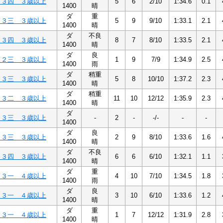
Ｃ３四 ３歳以上
5
6
2/10
1:34.6
0.1
1400
晴
ダ
重
Ｃ３三 ３歳以上
5
9
9/10
1:33.1
2.1
1400
晴
ダ
不良
Ｃ３四 ３歳以上
8
7
8/10
1:33.5
2.1
1400
晴
ダ
良
Ｃ２三 ３歳以上
1
9
7/9
1:34.9
2.5
1400
雨
ダ
稍重
Ｃ３三 ３歳以上
5
8
10/10
1:37.2
2.3
1400
晴
ダ
稍重
Ｃ３二 ３歳以上
11
10
12/12
1:35.9
2.3
1400
晴
ダ
Ｃ３三 ３歳以上
-
2
-
-/-
-
-
1400
ダ
良
Ｃ３三 ３歳以上
2
9
8/10
1:33.6
1.6
1400
晴
ダ
不良
Ｃ３四 ３歳以上
6
6
6/10
1:32.1
1.1
1400
晴
ダ
重
Ｃ３一 ４歳以上
4
10
7/10
1:34.5
1.8
1400
雨
ダ
良
Ｃ３一 ４歳以上
3
10
6/10
1:33.6
1.2
1400
晴
ダ
重
Ｃ３一 ４歳以上
1
7
12/12
1:31.9
2.8
1400
晴