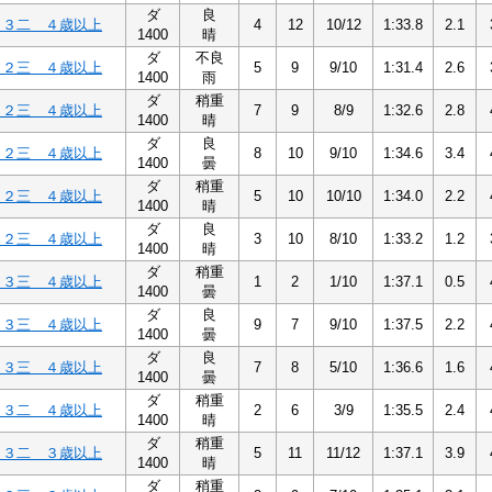
ダ
良
Ｃ３二 ４歳以上
4
12
10/12
1:33.8
2.1
1400
晴
ダ
不良
Ｃ２三 ４歳以上
5
9
9/10
1:31.4
2.6
1400
雨
ダ
稍重
Ｃ２三 ４歳以上
7
9
8/9
1:32.6
2.8
1400
晴
ダ
良
Ｃ２三 ４歳以上
8
10
9/10
1:34.6
3.4
1400
曇
ダ
稍重
Ｃ２三 ４歳以上
5
10
10/10
1:34.0
2.2
1400
晴
ダ
良
Ｃ２三 ４歳以上
3
10
8/10
1:33.2
1.2
1400
晴
ダ
稍重
Ｃ３三 ４歳以上
1
2
1/10
1:37.1
0.5
1400
曇
ダ
良
Ｃ３三 ４歳以上
9
7
9/10
1:37.5
2.2
1400
曇
ダ
良
Ｃ３三 ４歳以上
7
8
5/10
1:36.6
1.6
1400
曇
ダ
稍重
Ｃ３二 ４歳以上
2
6
3/9
1:35.5
2.4
1400
晴
ダ
稍重
Ｃ３二 ３歳以上
5
11
11/12
1:37.1
3.9
1400
晴
ダ
稍重