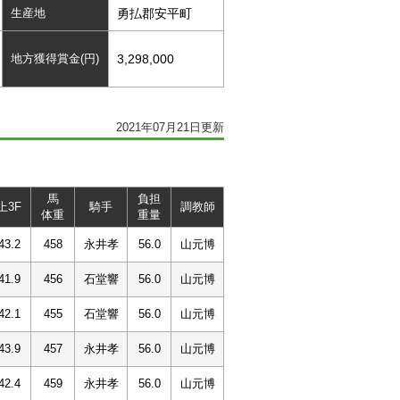
生産地
勇払郡安平町
地方獲得賞金(円)
3,298,000
2021年07月21日更新
馬
負担
上3F
騎手
調教師
体重
重量
43.2
458
永井孝
56.0
山元博
41.9
456
石堂響
56.0
山元博
42.1
455
石堂響
56.0
山元博
43.9
457
永井孝
56.0
山元博
42.4
459
永井孝
56.0
山元博