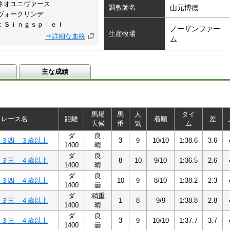
ネオユニヴァース
調教師名
山元博徳
ヴォークリンデ
：Ｓｉｎｇｓｐｉｅｌ
ノーザンファー
生産牧場
⇒詳細な血統
ム
主な成績
馬場
馬
人
タイ
レース名
距離
着順
差
天候
番
気
ム
ダ
良
Ｃ３四 ３歳以上
3
9
10/10
1:38.6
3.6
1400
晴
ダ
良
Ｃ３三 ４歳以上
8
10
9/10
1:36.5
2.6
1400
晴
ダ
良
Ｃ３四 ４歳以上
10
9
8/10
1:38.2
2.3
1400
曇
ダ
稍重
Ｃ３三 ４歳以上
1
8
9/9
1:38.8
2.8
1400
晴
ダ
良
Ｃ３三 ４歳以上
3
9
10/10
1:37.7
3.7
1400
曇