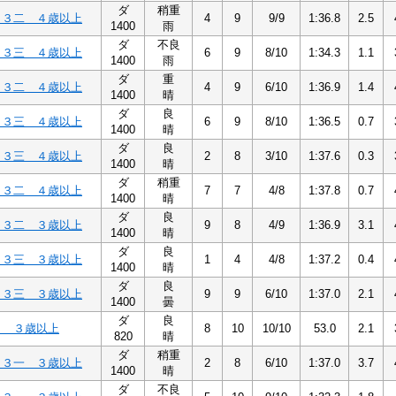
ダ
稍重
Ｃ３二 ４歳以上
4
9
9/9
1:36.8
2.5
1400
雨
ダ
不良
Ｃ３三 ４歳以上
6
9
8/10
1:34.3
1.1
1400
雨
ダ
重
Ｃ３二 ４歳以上
4
9
6/10
1:36.9
1.4
1400
晴
ダ
良
Ｃ３三 ４歳以上
6
9
8/10
1:36.5
0.7
1400
晴
ダ
良
Ｃ３三 ４歳以上
2
8
3/10
1:37.6
0.3
1400
晴
ダ
稍重
Ｃ３二 ４歳以上
7
7
4/8
1:37.8
0.7
1400
晴
ダ
良
Ｃ３二 ３歳以上
9
8
4/9
1:36.9
3.1
1400
晴
ダ
良
Ｃ３三 ３歳以上
1
4
4/8
1:37.2
0.4
1400
晴
ダ
良
Ｃ３三 ３歳以上
9
9
6/10
1:37.0
2.1
1400
曇
ダ
良
３ ３歳以上
8
10
10/10
53.0
2.1
820
晴
ダ
稍重
Ｃ３一 ３歳以上
2
8
6/10
1:37.0
3.7
1400
晴
ダ
不良