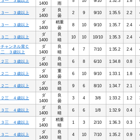
Ｃ３一 ３歳以上
5
10
9/10
1:32.3
1.8
1400
雨
ダ
良
Ｃ３一 ３歳以上
2
9
9/10
1:35.5
2.2
1400
曇
ダ
稍重
Ｃ３一 ３歳以上
8
10
9/10
1:35.7
2.4
1400
曇
ダ
良
Ｃ３二 ３歳以上
10
10
10/10
1:35.3
2.4
1400
晴
ンチャンネル賞Ｃ
ダ
良
4
7
7/10
1:35.2
2.4
２二 ３歳以上
1400
晴
ダ
良
Ｃ２三 ３歳以上
6
8
6/10
1:34.8
0.8
1400
晴
ダ
重
Ｃ２二 ３歳以上
6
10
9/10
1:33.1
1.8
1400
曇
ダ
良
Ｃ２二 ４歳以上
9
6
8/10
1:34.7
2.1
1400
晴
ダ
良
Ｃ２三 ４歳以上
3
4
3/8
1:33.2
1.2
1400
曇
ダ
良
Ｃ３三 ４歳以上
6
6
1/8
1:32.9
0.4
1400
晴
ダ
稍重
Ｃ３三 ４歳以上
1
3
2/10
1:36.3
0.3
1400
晴
ダ
良
Ｃ３二 ４歳以上
4
10
7/10
1:35.2
0.9
1400
晴