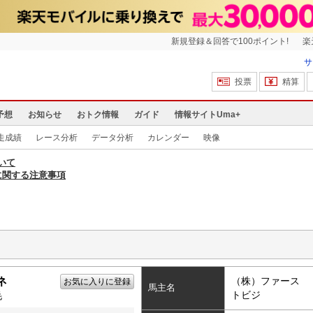
新規登録＆回答で100ポイント!
楽
サ
投票
精算
予想
お知らせ
おトク情報
ガイド
情報サイトUma+
走成績
レース分析
データ分析
カレンダー
映像
いて
に関する注意事項
ネ
（株）ファース
お気に入りに登録
馬主名
トビジ
毛