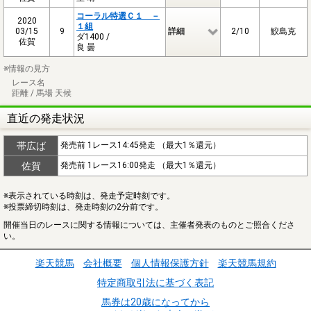
コーラル特選Ｃ１ －
2020
１組
03/15
9
詳細
2/10
鮫島克
ダ1400 /
佐賀
良 曇
※情報の見方
レース名
距離 / 馬場 天候
直近の発走状況
帯広ば
発売前 1レース14:45発走 （最大1％還元）
佐賀
発売前 1レース16:00発走 （最大1％還元）
※表示されている時刻は、発走予定時刻です。
※投票締切時刻は、発走時刻の2分前です。
開催当日のレースに関する情報については、主催者発表のものとご照合くださ
い。
楽天競馬
会社概要
個人情報保護方針
楽天競馬規約
特定商取引法に基づく表記
馬券は20歳になってから