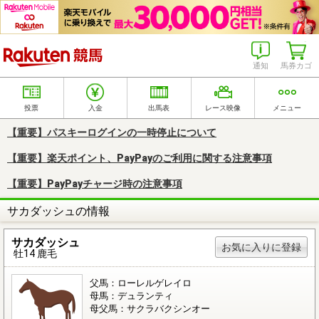
楽天競馬
通知
馬券カゴ
投票
入金
出馬表
レース映像
メニュー
【重要】パスキーログインの一時停止について
【重要】楽天ポイント、PayPayのご利用に関する注意事項
【重要】PayPayチャージ時の注意事項
サカダッシュの情報
サカダッシュ
お気に入りに登録
牡14 鹿毛
父馬：ローレルゲレイロ
母馬：デュランティ
母父馬：サクラバクシンオー