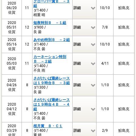
クローバー賞Ｂ －３
2020
組
06/20
11
詳細
10/10
鮫島克
ダ1400 /
佐賀
稍重 晴
2020
短夜特別Ｂ －１組
05/31
12
ダ900 /
詳細
7/8
鮫島克
佐賀
良 曇
2020
あやめ特別Ｂ －２組
05/16
12
ダ1400 /
詳細
10/10
鮫島克
佐賀
不良 曇
カーネーション特別
2020
Ｂ －２組
05/03
11
詳細
4/11
鮫島克
ダ1400 /
佐賀
不良 雨
さがけいば最終レース
2020
は１９時台Ｂ －３組
04/26
8
詳細
1/10
鮫島克
ダ1300 /
佐賀
良 曇
さがけいば最終レース
2020
は１９時台４Ｂ －４
04/12
8
組
詳細
1/10
鮫島克
佐賀
ダ1400 /
不良 曇
2020
桜月賞 Ｂ・Ｃ１
03/29
8
ダ1400 /
詳細
2/9
鮫島克
佐賀
重 晴