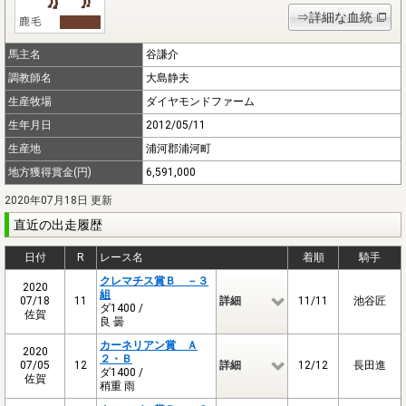
⇒詳細な血統
馬主名
谷謙介
調教師名
大島静夫
生産牧場
ダイヤモンドファーム
生年月日
2012/05/11
生産地
浦河郡浦河町
地方獲得賞金(円)
6,591,000
2020年07月18日 更新
直近の出走履歴
日付
R
レース名
着順
騎手
クレマチス賞Ｂ －３
2020
組
07/18
11
詳細
11/11
池谷匠
ダ1400 /
佐賀
良 曇
カーネリアン賞 Ａ
2020
２・Ｂ
07/05
12
詳細
12/12
長田進
ダ1400 /
佐賀
稍重 雨