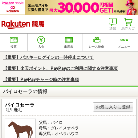
楽天競馬
通知
馬券カゴ
投票
入金
出馬表
レース映像
メニュー
【重要】パスキーログインの一時停止について
【重要】楽天ポイント、PayPayのご利用に関する注意事項
【重要】PayPayチャージ時の注意事項
パイロセーラの情報
パイロセーラ
お気に入りに登録
牡9 鹿毛
父馬：パイロ
母馬：グレイスオペラ
母父馬：オペラハウス