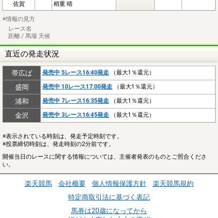
佐賀
稍重 晴
※情報の見方
レース名
距離 / 馬場 天候
直近の発走状況
帯広ば
発売中 5レース16:40発走
（最大1％還元）
盛岡
発売中 10レース17:00発走
（最大1％還元）
浦和
発売中 7レース16:35発走
（最大1％還元）
金沢
発売中 3レース16:45発走
（最大1％還元）
※表示されている時刻は、発走予定時刻です。
※投票締切時刻は、発走時刻の2分前です。
開催当日のレースに関する情報については、主催者発表のものとご照合くださ
い。
楽天競馬
会社概要
個人情報保護方針
楽天競馬規約
特定商取引法に基づく表記
馬券は20歳になってから