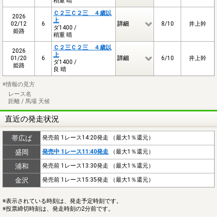
稍重 晴
Ｃ２三Ｃ２三 ４歳以
2026
上
02/12
6
詳細
8/10
井上幹
ダ1400 /
姫路
稍重 晴
Ｃ２三Ｃ２三 ４歳以
2026
上
01/20
6
詳細
6/10
井上幹
ダ1400 /
姫路
良 晴
※情報の見方
レース名
距離 / 馬場 天候
直近の発走状況
帯広ば
発売前 1レース14:20発走 （最大1％還元）
盛岡
発売中 1レース11:40発走
（最大1％還元）
浦和
発売前 1レース13:30発走 （最大1％還元）
金沢
発売前 1レース15:35発走 （最大1％還元）
※表示されている時刻は、発走予定時刻です。
※投票締切時刻は、発走時刻の2分前です。