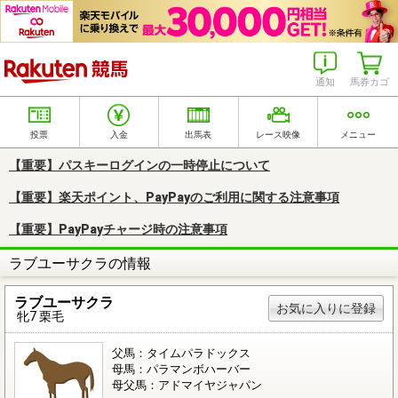
楽天競馬
通知
馬券カゴ
投票
入金
出馬表
レース映像
メニュー
【重要】パスキーログインの一時停止について
【重要】楽天ポイント、PayPayのご利用に関する注意事項
【重要】PayPayチャージ時の注意事項
ラブユーサクラの情報
ラブユーサクラ
お気に入りに登録
牝7 栗毛
父馬：タイムパラドックス
母馬：パラマンボハーバー
母父馬：アドマイヤジャパン