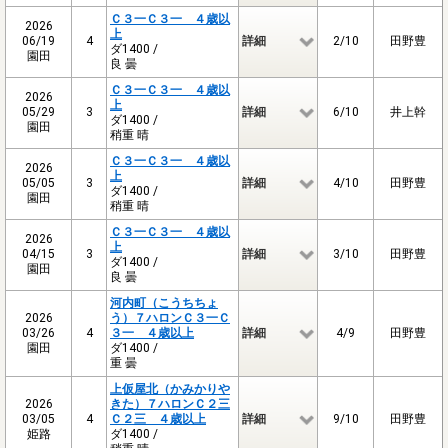
Ｃ３一Ｃ３一 ４歳以
2026
上
06/19
4
詳細
2/10
田野豊
ダ1400 /
園田
良 曇
Ｃ３一Ｃ３一 ４歳以
2026
上
05/29
3
詳細
6/10
井上幹
ダ1400 /
園田
稍重 晴
Ｃ３一Ｃ３一 ４歳以
2026
上
05/05
3
詳細
4/10
田野豊
ダ1400 /
園田
稍重 晴
Ｃ３一Ｃ３一 ４歳以
2026
上
04/15
3
詳細
3/10
田野豊
ダ1400 /
園田
良 曇
河内町（こうちちょ
2026
う）７ハロンＣ３一Ｃ
03/26
4
３一 ４歳以上
詳細
4/9
田野豊
園田
ダ1400 /
重 曇
上仮屋北（かみかりや
2026
きた）７ハロンＣ２三
03/05
4
Ｃ２三 ４歳以上
詳細
9/10
田野豊
姫路
ダ1400 /