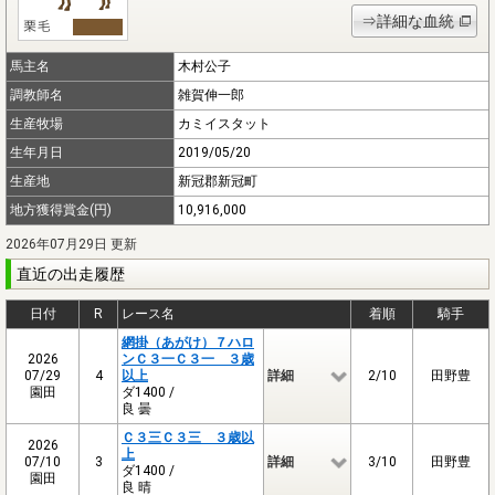
⇒詳細な血統
馬主名
木村公子
調教師名
雑賀伸一郎
生産牧場
カミイスタット
生年月日
2019/05/20
生産地
新冠郡新冠町
地方獲得賞金(円)
10,916,000
2026年07月29日 更新
直近の出走履歴
日付
R
レース名
着順
騎手
網掛（あがけ）７ハロ
2026
ンＣ３一Ｃ３一 ３歳
07/29
4
以上
詳細
2/10
田野豊
園田
ダ1400 /
良 曇
Ｃ３三Ｃ３三 ３歳以
2026
上
07/10
3
詳細
3/10
田野豊
ダ1400 /
園田
良 晴