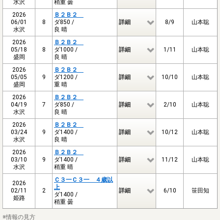
水沢
稍重 曇
2026
Ｂ２Ｂ２
06/01
8
ダ850 /
詳細
8/9
山本聡
水沢
良 晴
2026
Ｂ２Ｂ２
05/18
8
ダ1000 /
詳細
1/11
山本聡
盛岡
良 晴
2026
Ｂ２Ｂ２
05/05
9
ダ1200 /
詳細
10/10
山本聡
盛岡
重 晴
2026
Ｂ２Ｂ２
04/19
7
ダ850 /
詳細
2/10
山本聡
水沢
良 晴
2026
Ｂ２Ｂ２
03/24
9
ダ1400 /
詳細
10/12
山本聡
水沢
良 晴
2026
Ｂ２Ｂ２
03/10
9
ダ1400 /
詳細
11/12
山本聡
水沢
稍重 晴
Ｃ３一Ｃ３一 ４歳以
2026
上
02/11
2
詳細
6/10
笹田知
ダ1400 /
姫路
稍重 曇
※情報の見方