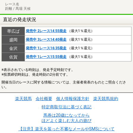
レース名
距離 / 馬場 天候
直近の発走状況
帯広ば
発売中 2レース14:55発走
（最大1％還元）
盛岡
発売中 3レース14:40発走
（最大1％還元）
金沢
発売中 1レース16:35発走
（最大1％還元）
佐賀
発売中 1レース15:55発走
（最大1％還元）
※表示されている時刻は、発走予定時刻です。
※投票締切時刻は、発走時刻の2分前です。
開催当日のレースに関する情報については、主催者発表のものとご照合くださ
い。
楽天競馬
会社概要
個人情報保護方針
楽天競馬規約
特定商取引法に基づく表記
馬券は20歳になってから
ほどよく楽しむ大人の遊び
【注意】楽天を装った不審なメールやSMSについて