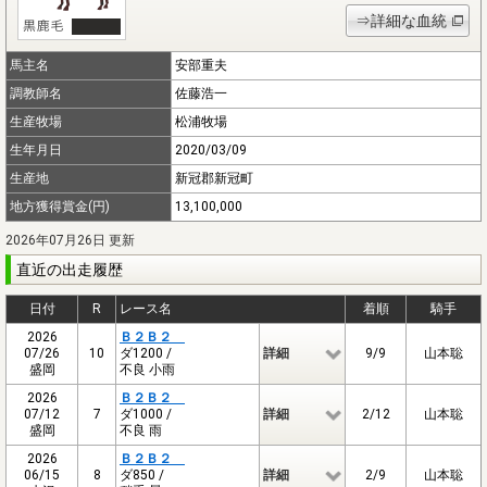
⇒詳細な血統
馬主名
安部重夫
調教師名
佐藤浩一
生産牧場
松浦牧場
生年月日
2020/03/09
生産地
新冠郡新冠町
地方獲得賞金(円)
13,100,000
2026年07月26日 更新
直近の出走履歴
日付
R
レース名
着順
騎手
2026
Ｂ２Ｂ２
07/26
10
ダ1200 /
詳細
9/9
山本聡
盛岡
不良 小雨
2026
Ｂ２Ｂ２
07/12
7
ダ1000 /
詳細
2/12
山本聡
盛岡
不良 雨
2026
Ｂ２Ｂ２
06/15
8
ダ850 /
詳細
2/9
山本聡