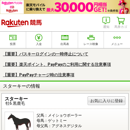
楽天競馬
通知
馬券カゴ
投票
入金
出馬表
レース映像
メニュー
【重要】パスキーログインの一時停止について
【重要】楽天ポイント、PayPayのご利用に関する注意事項
【重要】PayPayチャージ時の注意事項
スターキーの情報
スターキー
お気に入りに登録
牡6 黒鹿毛
父馬：メイショウボーラー
母馬：ゲットミー
母父馬：アグネスデジタル