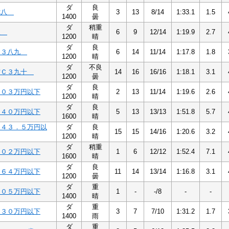
ダ
良
七八
3
13
8/14
1:33.1
1.5
1400
曇
ダ
稍重
八
6
9
12/14
1:19.9
2.7
1200
晴
ダ
良
Ｃ３八九
6
14
11/14
1:17.8
1.8
1200
晴
ダ
不良
賞Ｃ３九十
14
16
16/16
1:18.1
3.1
1200
曇
ダ
良
１０３万円以下
2
13
11/14
1:19.6
2.6
1200
晴
ダ
良
１４０万円以下
5
13
13/13
1:51.8
5.7
1600
晴
１４３．５万円以
ダ
良
15
15
14/16
1:20.6
3.2
1200
晴
ダ
稍重
１０２万円以下
1
6
12/12
1:52.4
7.1
1600
晴
ダ
良
１６４万円以下
11
14
13/14
1:16.8
3.1
1200
曇
ダ
重
１０５万円以下
1
-
-/8
-
-
1400
晴
ダ
重
１３０万円以下
3
7
7/10
1:31.2
1.7
1400
雨
ダ
重