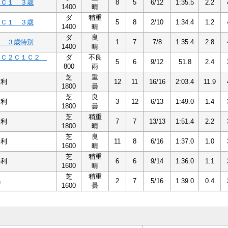
１Ｃ１ ３歳
8
5
6/12
1:35.5
2.2
1400
晴
ダ
稍重
１Ｃ１ ３歳
5
8
2/10
1:34.4
1.2
1400
晴
ダ
良
Ｂ ３歳特別
1
7
7/8
1:35.4
2.8
1400
晴
１Ｃ２Ｃ１Ｃ２
ダ
不良
5
6
9/12
51.8
2.4
800
雨
芝
重
勝利
12
11
16/16
2:03.4
11.9
1800
曇
芝
良
勝利
3
12
6/13
1:49.0
1.4
1800
曇
芝
稍重
勝利
7
7
13/13
1:51.4
2.2
1800
晴
芝
良
勝利
11
8
6/16
1:37.0
1.0
1600
晴
芝
稍重
勝利
6
6
9/14
1:36.0
1.1
1600
晴
芝
稍重
馬
2
7
5/16
1:39.0
0.4
1600
曇