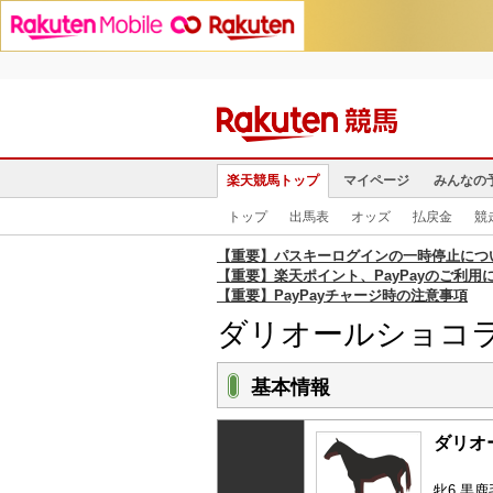
楽天競馬トップ
マイページ
みんなの
トップ
出馬表
オッズ
払戻金
競
【重要】パスキーログインの一時停止につ
【重要】楽天ポイント、PayPayのご利用
【重要】PayPayチャージ時の注意事項
ダリオールショコ
基本情報
ダリオ
牝6 黒鹿