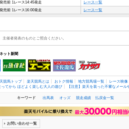
発売前 1レース14:45発走
レース一覧
発売前 1レース16:00発走
レース一覧
、主催者発表のものとご照合ください。
ネット新聞
天競馬トップ
楽天競馬とは
おトク情報
地方競馬場一覧
レース映像
なってから ほどよく楽しむ大人の遊び
【注意】楽天を装った不審なメールや
キーワード
出馬表
オッズ
競走成績
払戻金一覧
お問い合わせ一覧