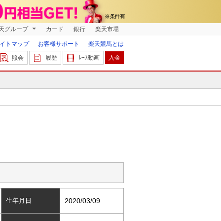
天グループ
カード
銀行
楽天市場
イトマップ
お客様サポート
楽天競馬とは
照会
履歴
ﾚｰｽ動画
入金
生年月日
2020/03/09