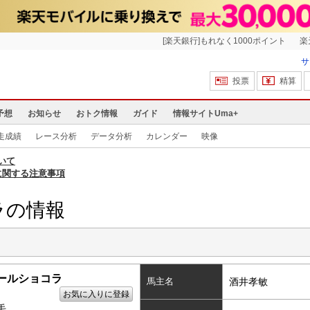
[楽天銀行]もれなく1000ポイント
楽
サ
投票
精算
予想
お知らせ
おトク情報
ガイド
情報サイトUma+
走成績
レース分析
データ分析
カレンダー
映像
いて
に関する注意事項
ラの情報
ールショコラ
馬主名
酒井孝敏
お気に入りに登録
毛