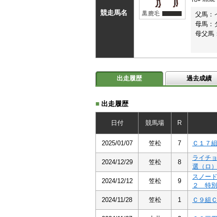
競走馬名
父馬：
母馬：
母父馬
出走履歴
過去成績
■
出走履歴
日付
競馬場
R
2025/01/07
笠松
7
Ｃ１７
ライチ
2024/12/29
笠松
8
選（ロ
スノー
2024/12/12
笠松
9
２ 特
2024/11/28
笠松
1
Ｃ９組