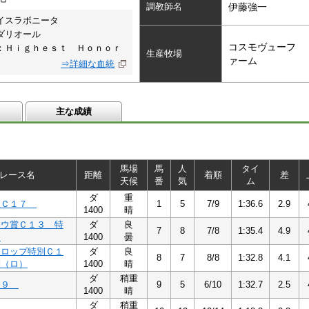
調教師名
伊藤強一
イスラボニータ
ダリオール
コスモヴューフ
：Ｈｉｇｈｅｓｔ Ｈｏｎｏｒ
生産牧場
ァーム
⇒詳細な血統
主な成績
馬場
馬
人
タイ
レース名
距離
着順
差
天候
番
気
ム
ダ
重
組Ｃ１７
1
5
7/9
1:36.6
2.9
1400
晴
ョウ賞Ｃ１３ 特
ダ
良
7
8
7/8
1:35.4
4.9
）
1400
曇
ドロップ特別Ｃ１
ダ
良
8
7
8/8
1:32.8
4.1
別（ロ）
1400
晴
ダ
稍重
Ｃ９
9
5
6/10
1:32.7
2.5
1400
晴
ダ
稍重