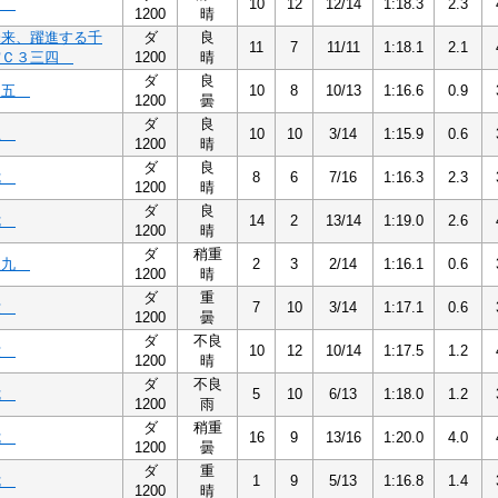
四
10
12
12/14
1:18.3
2.3
1200
晴
未来、躍進する千
ダ
良
11
7
11/11
1:18.1
2.1
賞Ｃ３三四
1200
晴
ダ
良
四五
10
8
10/13
1:16.6
0.9
1200
曇
ダ
良
五
10
10
3/14
1:15.9
0.6
1200
晴
ダ
良
七
8
6
7/16
1:16.3
2.3
1200
晴
ダ
良
七
14
2
13/14
1:19.0
2.6
1200
晴
ダ
稍重
八九
2
3
2/14
1:16.1
0.6
1200
晴
ダ
重
六
7
10
3/14
1:17.1
0.6
1200
曇
ダ
不良
六
10
12
10/14
1:17.5
1.2
1200
晴
ダ
不良
七
5
10
6/13
1:18.0
1.2
1200
雨
ダ
稍重
七
16
9
13/16
1:20.0
4.0
1200
曇
ダ
重
七
1
9
5/13
1:16.8
1.4
1200
晴