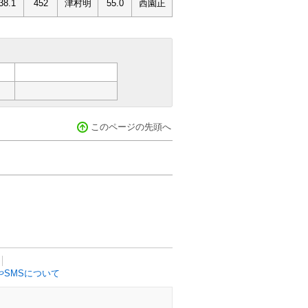
38.1
452
津村明
55.0
西園正
このページの先頭へ
SMSについて