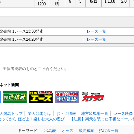
馬
9
3
8/11
1:13.8
2.0
1200
晴
発売前 1レース13:30発走
レース一覧
発売前 1レース14:20発走
レース一覧
、主催者発表のものとご照合ください。
ネット新聞
天競馬トップ
楽天競馬とは
おトク情報
地方競馬場一覧
レース映像
なってから ほどよく楽しむ大人の遊び
【注意】楽天を装った不審なメールや
キーワード
出馬表
オッズ
競走成績
払戻金一覧