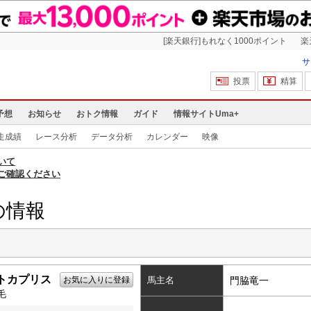
[楽天銀行]もれなく1000ポイント
楽
サ
投票
精算
予想
お知らせ
おトク情報
ガイド
情報サイトUma+
走成績
レース分析
データ分析
カレンダー
映像
いて
ご確認ください
の情報
トカプリス
お気に入りに登録
馬主名
門脇竜一
毛