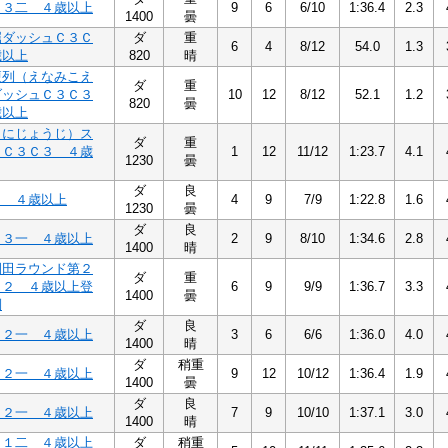
Ｃ３二 ４歳以上
9
6
6/10
1:36.4
2.3
1400
曇
屈ダッシュＣ３Ｃ
ダ
重
6
4
8/12
54.0
1.3
歳以上
820
晴
榎列（えなみこえ
ダ
重
ダッシュＣ３Ｃ３
10
12
8/12
52.1
1.2
820
曇
歳以上
（にじょうじ）ス
ダ
重
トＣ３Ｃ３ ４歳
1
12
11/12
1:23.7
4.1
1230
曇
ダ
良
３ ４歳以上
4
9
7/9
1:22.8
1.6
1230
曇
ダ
良
Ｃ３一 ４歳以上
2
9
8/10
1:34.6
2.8
1400
晴
園田ラウンド第２
ダ
重
Ｃ２ ４歳以上登
6
9
9/9
1:36.7
3.3
1400
曇
別
ダ
良
Ｃ２一 ４歳以上
3
6
6/6
1:36.0
4.0
1400
晴
ダ
稍重
Ｃ２一 ４歳以上
9
12
10/12
1:36.4
1.9
1400
曇
ダ
良
Ｃ２一 ４歳以上
7
9
10/10
1:37.1
3.0
1400
晴
Ｃ１二 ４歳以上
ダ
稍重