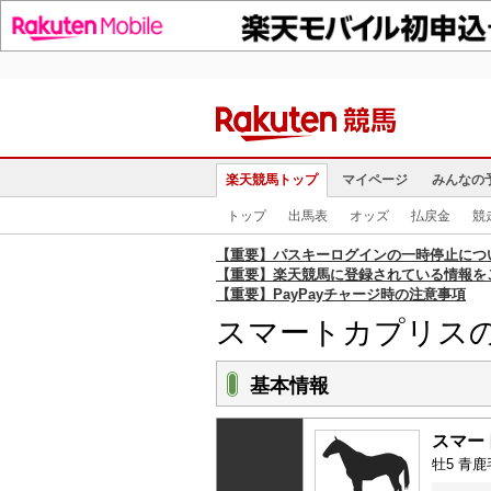
楽天競馬トップ
マイページ
みんなの
トップ
出馬表
オッズ
払戻金
競
【重要】パスキーログインの一時停止につ
【重要】楽天競馬に登録されている情報を
【重要】PayPayチャージ時の注意事項
スマートカプリス
基本情報
スマー
牡5 青鹿