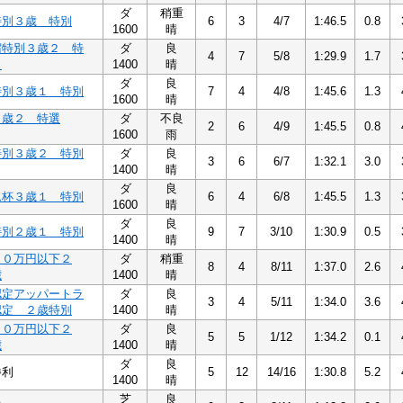
ダ
稍重
特別３歳 特別
6
3
4/7
1:46.5
0.8
1600
晴
宿特別３歳２ 特
ダ
良
4
7
5/8
1:29.9
1.7
）
1400
晴
ダ
良
特別３歳１ 特別
7
4
4/8
1:45.6
1.3
1600
晴
３歳２ 特選
ダ
不良
2
6
4/9
1:45.5
0.8
1600
雨
特別３歳２ 特別
ダ
良
3
6
6/7
1:32.1
3.0
1400
晴
ダ
良
ム杯３歳１ 特別
6
4
6/8
1:45.5
1.3
1600
晴
ダ
良
特別２歳１ 特別
9
7
3/10
1:30.9
0.5
1400
晴
８０万円以下２
ダ
稍重
8
4
8/11
1:37.0
2.6
歳
1400
晴
認定アッパートラ
ダ
良
3
4
5/11
1:34.0
3.6
認定 ２歳特別
1400
晴
５０万円以下２
ダ
良
5
5
1/12
1:34.2
0.1
歳
1400
晴
ダ
良
勝利
5
12
14/16
1:30.8
5.2
1400
晴
芝
良