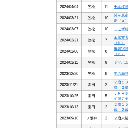
2024/04/04
笠松
11
千本桜
関ヶ原
2024/03/21
笠松
10
別（ａ
2024/03/07
笠松
10
ミモザ
余寒賞
2024/02/21
笠松
7
（ｂ）
御嶽宿
2024/02/08
笠松
8
（ａ）
2024/01/11
笠松
9
明宝ハ
2023/12/30
笠松
8
年の瀬
２歳１
2023/11/21
園田
2
歳 ２
ＪＲＡ
2023/10/25
園田
5
イ競走
２歳１
2023/10/13
園田
2
歳 ２
2023/09/16
Ｊ阪神
2
２歳未