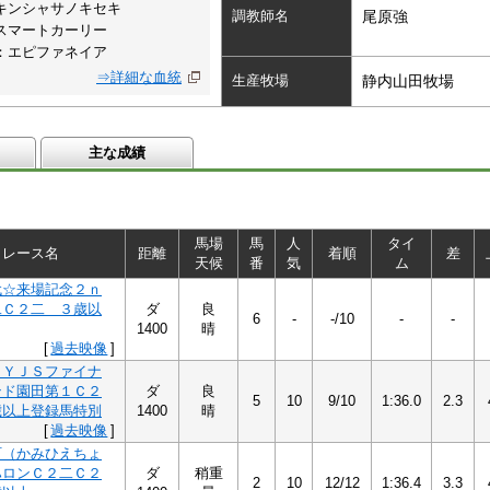
キンシャサノキセキ
調教師名
尾原強
スマートカーリー
：エピファネイア
⇒詳細な血統
生産牧場
静内山田牧場
主な成績
馬場
馬
人
タイ
レース名
距離
着順
差
天候
番
気
ム
代☆来場記念２ｎ
二Ｃ２二 ３歳以
ダ
良
6
-
-/10
-
-
1400
晴
[
過去映像
]
５ＹＪＳファイナ
ンド園田第１Ｃ２
ダ
良
5
10
9/10
1:36.0
2.3
歳以上登録馬特別
1400
晴
[
過去映像
]
町（かみひえちょ
ハロンＣ２二Ｃ２
ダ
稍重
2
10
12/12
1:36.4
3.3