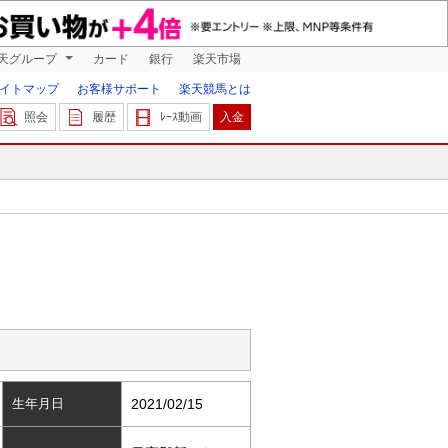
天グループ
カード
銀行
楽天市場
イトマップ
お客様サポート
楽天競馬とは
照会
履歴
ﾚｰｽ動画
入金
生年月日
2021/02/15