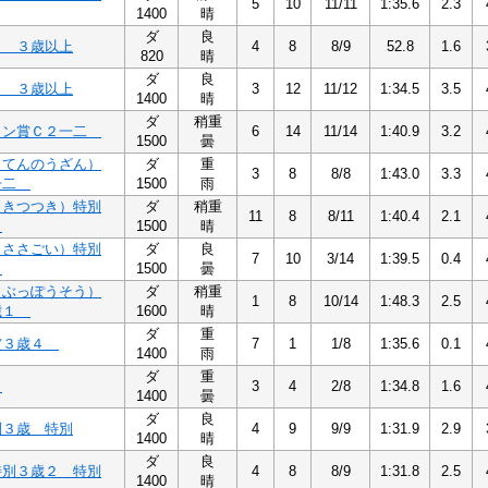
5
10
11/11
1:35.6
2.3
1400
晴
ダ
良
１ ３歳以上
4
8
8/9
52.8
1.6
820
晴
ダ
良
１ ３歳以上
3
12
11/12
1:34.5
3.5
1400
晴
ダ
稍重
リン賞Ｃ２一二
6
14
11/14
1:40.9
3.2
1500
曇
（てんのうざん）
ダ
重
3
8
8/8
1:43.0
3.3
一二
1500
雨
（きつつき）特別
ダ
稍重
11
8
8/11
1:40.4
2.1
１
1500
晴
（ささごい）特別
ダ
良
7
10
3/14
1:39.5
0.4
２
1500
曇
（ぶっぽうそう）
ダ
稍重
1
8
10/14
1:48.3
2.5
歳１
1600
晴
ダ
重
賞３歳４
7
1
1/8
1:35.6
0.1
1400
雨
ダ
重
６
3
4
2/8
1:34.8
1.6
1400
曇
ダ
良
別３歳 特別
4
9
9/9
1:31.9
2.9
1400
晴
ダ
良
特別３歳２ 特別
4
8
8/9
1:31.8
2.5
1400
晴