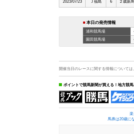
2023/07/23
Ｊ福島
6
２歳新
■
本日の発売情報
浦和
競馬場
園田
競馬場
開催当日のレースに関する情報については
ポイントで競馬新聞が買える！地方競馬
楽
馬券は20歳に