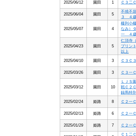
2025/06/12
園田
1
Ｃ３二
不撓不
2025/06/04
園田
5
３ ４
榎列小
2025/05/07
園田
4
なみ）
一 ４
仁頂寺
2025/04/23
園田
5
プリン
以上
2025/04/10
園田
3
Ｃ３Ｃ
2025/03/26
園田
3
Ｃ３一
ＬＪＳ
2025/03/12
園田
10
戦Ｃ２
録馬特
2025/02/24
姫路
8
Ｃ２一
2025/02/13
姫路
6
Ｃ２一
2025/01/29
姫路
7
Ｃ２一
Ｃ１二