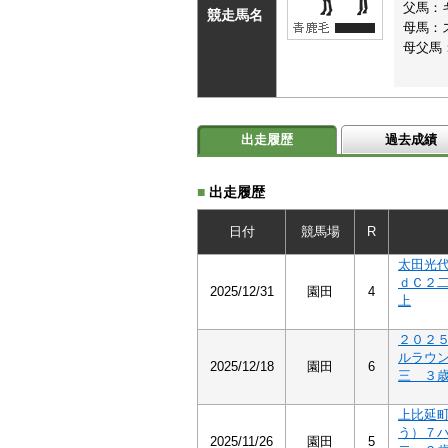
父馬：
競走馬名
母馬：
母父馬
出走履歴
過去成績
■
出走履歴
日付
競馬場
R
太田光
ｄＣ２
2025/12/31
園田
4
上
２０２
ルラウ
2025/12/18
園田
6
三 ３
上比延
う）７
2025/11/26
園田
5