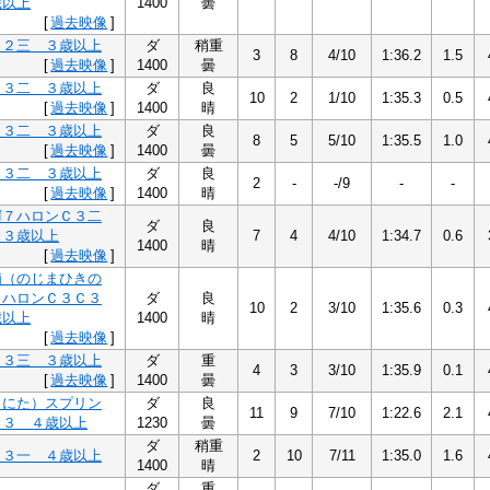
歳以上
1400
曇
[
過去映像
]
Ｃ２三 ３歳以上
ダ
稍重
3
8
4/10
1:36.2
1.5
[
過去映像
]
1400
曇
Ｃ３二 ３歳以上
ダ
良
10
2
1/10
1:35.3
0.5
[
過去映像
]
1400
晴
Ｃ３二 ３歳以上
ダ
良
8
5
5/10
1:35.5
1.0
[
過去映像
]
1400
曇
Ｃ３二 ３歳以上
ダ
良
2
-
-/9
-
-
[
過去映像
]
1400
晴
鐸７ハロンＣ３二
ダ
良
 ３歳以上
7
4
4/10
1:34.7
0.6
1400
晴
[
過去映像
]
浦（のじまひきの
７ハロンＣ３Ｃ３
ダ
良
10
2
3/10
1:35.6
0.3
歳以上
1400
晴
[
過去映像
]
Ｃ３三 ３歳以上
ダ
重
4
3
3/10
1:35.9
0.1
[
過去映像
]
1400
曇
くにた）スプリン
ダ
良
11
9
7/10
1:22.6
2.1
Ｃ３ ４歳以上
1230
曇
ダ
稍重
Ｃ３一 ４歳以上
2
10
7/11
1:35.0
1.6
1400
晴
ダ
重