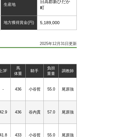
日高郡新ひだか
生産地
町
地方獲得賞金(円)
5,189,000
2025年12月31日更新
馬
負担
上3F
騎手
調教師
体重
重量
-
436
小谷哲
55.0
尾原強
42.9
436
谷内貫
57.0
尾原強
41.8
433
小谷哲
55.0
尾原強