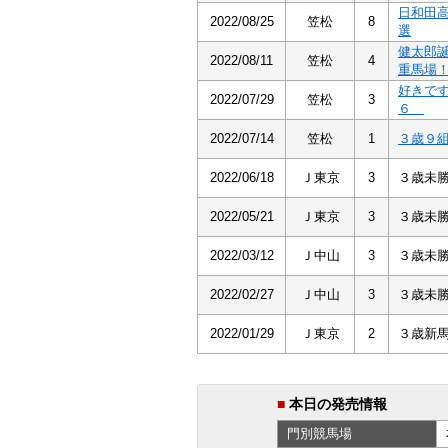
日和田
2022/08/25
笠松
8
選
健太郎
2022/08/11
笠松
4
重馬場
好きで
2022/07/29
笠松
3
６
2022/07/14
笠松
1
３歳９
2022/06/18
Ｊ東京
3
３歳未
2022/05/21
Ｊ東京
3
３歳未
2022/03/12
Ｊ中山
3
３歳未
2022/02/27
Ｊ中山
3
３歳未
2022/01/29
Ｊ東京
2
３歳新
■
本日の発売情報
門別
競馬場