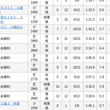
7
5
3/8
1:35.7
0.8
1400
曇
１Ｂ２Ｃ１ ４歳
ダ
良
6
12
4/12
1:32.5
0.6
別
1400
晴
か賞Ｂ２Ｂ２ ３
ダ
稍重
2
10
6/12
1:21.5
1.3
特別
1230
曇
Ｂ２二 ３歳以上
ダ
良
7
7
10/10
1:34.2
2.7
1400
晴
芝
良
歳未勝利
9
11
10/11
3:15.4
9.1
2860
晴
芝
良
歳未勝利
8
12
11/12
3:14.7
6.4
2860
晴
芝
良
歳未勝利
4
11
10/11
3:05.9
5.4
2750
曇
芝
良
歳未勝利
9
9
10/11
3:14.8
7.4
2890
曇
芝
良
歳未勝利
5
11
5/11
3:07.2
2.9
2770
晴
芝
稍重
歳未勝利
10
12
9/12
3:16.6
2.9
2860
晴
芝
重
歳未勝利
12
12
9/12
3:20.6
5.2
2860
曇
賞３歳２ 特選
ダ
稍重
6
1
1/8
1:45.1
0.7
1600
曇