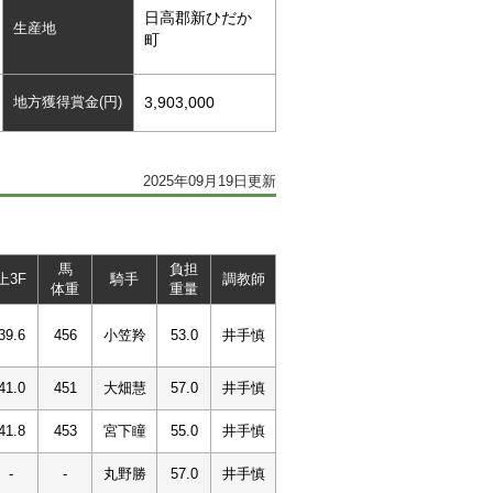
日高郡新ひだか
生産地
町
地方獲得賞金(円)
3,903,000
2025年09月19日更新
馬
負担
上3F
騎手
調教師
体重
重量
39.6
456
小笠羚
53.0
井手慎
41.0
451
大畑慧
57.0
井手慎
41.8
453
宮下瞳
55.0
井手慎
-
-
丸野勝
57.0
井手慎