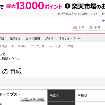
新規登録＆回答で100ポイント!
楽
サ
投票
精算
予想
お知らせ
おトク情報
ガイド
情報サイトUma+
走成績
レース分析
データ分析
カレンダー
映像
いて
ご確認ください
トの情報
ァーロブスト
馬主名
中島稔
お気に入りに登録
毛