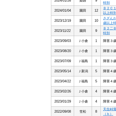
2024/01/26
姫路
9
特別
Ｂ２Ｃ
2024/01/04
園田
12
以上特
さざん
2023/12/19
園田
10
歳以上
Ｂ２二
2023/11/22
園田
9
特別
2023/09/03
Ｊ小倉
1
障害３
2023/08/20
Ｊ小倉
1
障害３
2023/07/09
Ｊ福島
1
障害３
2023/05/14
Ｊ新潟
5
障害４
2023/04/22
Ｊ福島
5
障害４
2023/02/26
Ｊ小倉
4
障害４
2023/01/29
Ｊ小倉
4
障害４
天生峠
2022/09/08
笠松
8
（ｂ）