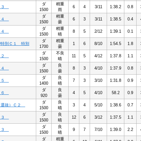
ダ
稍重
Ｃ３
6
4
3/11
1:38.2
0.8
1500
雨
ダ
稍重
Ｃ４
6
3
3/11
1:38.5
0.4
1500
曇
ダ
稍重
Ｃ４
8
5
2/12
1:39.1
0.1
1500
晴
ダ
稍重
岬特別Ｃ１ 特別
1
6
8/10
1:54.5
1.8
1700
曇
ダ
不良
Ｃ２
11
5
4/12
1:37.8
1.1
1500
晴
ダ
良
Ｃ４
8
3
4/10
1:37.9
0.8
1500
曇
ダ
良
Ｃ５
7
3
3/10
1:31.8
0.9
1400
晴
ダ
良
Ｃ６
4
5
4/10
58.2
0.9
920
曇
ダ
良
（選抜）Ｃ２
3
4
5/10
1:38.6
0.7
1500
晴
ダ
良
Ｃ３
12
6
3/12
1:37.5
1.1
1500
晴
ダ
良
Ｃ３
9
7
7/10
1:39.0
2.2
1500
晴
ダ
稍重