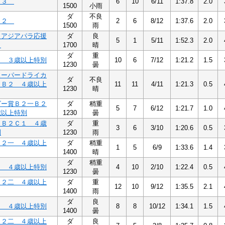
Ｃ３
6
10
6/11
1:37.8
2.0
1500
小雨
ダ
不良
Ｃ２
2
6
8/12
1:37.6
2.0
1500
雨
・アジアパラ応援
ダ
良
5
1
5/11
1:52.3
2.0
３
1700
晴
ダ
重
２ ３歳以上特別
10
6
7/12
1:21.2
1.5
1230
曇
スーパードライカ
ダ
不良
２Ｂ２ ４歳以上
11
11
4/11
1:21.3
0.5
1230
晴
ダー賞Ｂ２一Ｂ２
ダ
稍重
5
7
6/12
1:21.7
1.0
歳以上特別
1230
曇
１Ｂ２Ｃ１ ４歳
ダ
重
3
6
3/10
1:20.6
0.5
別
1230
雨
Ｂ２一 ４歳以上
ダ
稍重
1
5
6/9
1:33.6
1.4
1400
晴
ダ
稍重
２ ４歳以上特別
4
10
2/10
1:22.4
0.5
1230
曇
Ｂ２二 ４歳以上
ダ
重
12
10
9/12
1:35.5
2.1
1400
雨
ダ
良
２ ４歳以上特別
8
8
10/12
1:34.1
1.5
1400
曇
Ｂ２二 ４歳以上
ダ
良