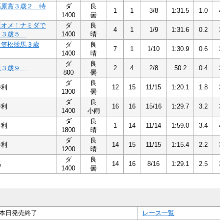
高原賞３歳２ 特
ダ
良
1
1
3/8
1:31.5
1.0
1400
曇
誕オメ！ナミダで
ダ
良
4
1
1/9
1:31.6
0.2
！３歳５
1400
晴
す笠松競馬３歳
ダ
良
7
1
1/10
1:30.9
0.6
1400
晴
ダ
良
組３歳９
2
4
2/8
50.2
0.4
800
曇
ダ
良
勝利
12
15
11/15
1:20.1
1.8
1300
曇
ダ
良
勝利
16
16
15/16
1:29.7
3.2
1400
小雨
ダ
良
勝利
1
14
11/14
1:59.0
3.4
1800
晴
ダ
良
勝利
14
15
11/15
1:15.4
2.2
1200
晴
ダ
良
馬
14
16
8/16
1:29.1
2.5
1400
曇
本日発売終了
レース一覧