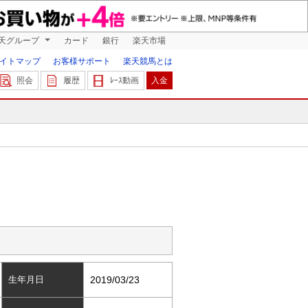
天グループ
カード
銀行
楽天市場
イトマップ
お客様サポート
楽天競馬とは
照会
履歴
ﾚｰｽ動画
入金
生年月日
2019/03/23