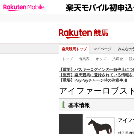
楽天競馬トップ
マイページ
みんなの
トップ
出馬表
オッズ
払戻金
競
【重要】パスキーログインの一時停止につ
【重要】楽天競馬に登録されている情報を
【重要】PayPayチャージ時の注意事項
アイファーロブス
基本情報
アイフ
牡7 黒鹿