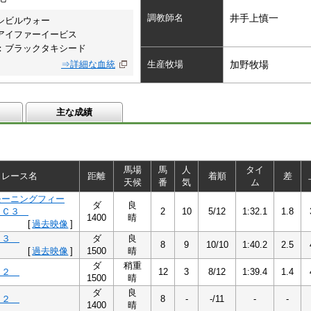
調教師名
井手上慎一
シビルウォー
アイファーイービス
：ブラックタキシード
⇒詳細な血統
生産牧場
加野牧場
主な成績
馬場
馬
人
タイ
レース名
距離
着順
差
天候
番
気
ム
モーニングフィー
ダ
良
６Ｃ３
2
10
5/12
1:32.1
1.8
1400
晴
[
過去映像
]
Ｃ３
ダ
良
8
9
10/10
1:40.2
2.5
[
過去映像
]
1500
晴
ダ
稍重
Ｃ２
12
3
8/12
1:39.4
1.4
1500
晴
ダ
良
Ｃ２
8
-
-/11
-
-
1400
晴