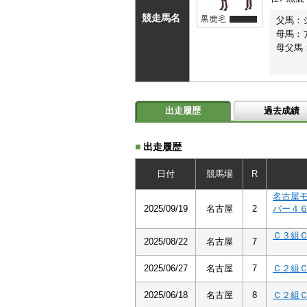
競走馬名
父馬：
母馬：
母父馬
出走履歴
過去成績
■
出走履歴
日付
競馬場
R
名古屋
2025/09/19
名古屋
2
バー４
Ｃ３組
2025/08/22
名古屋
7
2025/06/27
名古屋
7
Ｃ２組
2025/06/18
名古屋
8
Ｃ２組