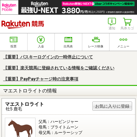
楽天競馬
通知
馬券カゴ
投票
入金
出馬表
レース映像
メニュー
【重要】パスキーログインの一時停止について
【重要】楽天競馬に登録されている情報をご確認ください
【重要】PayPayチャージ時の注意事項
マエストロライトの情報
マエストロライト
お気に入りに登録
牡5 鹿毛
父馬：ハービンジャー
母馬：ブライトムーン
母父馬：ルーラーシップ