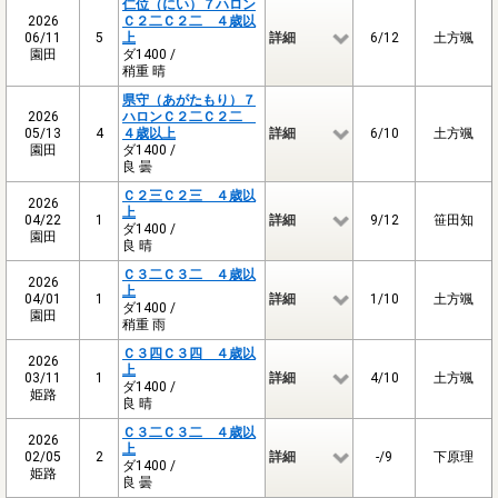
仁位（にい）７ハロン
2026
Ｃ２二Ｃ２二 ４歳以
06/11
5
上
詳細
6/12
土方颯
園田
ダ1400 /
稍重 晴
県守（あがたもり）７
2026
ハロンＣ２二Ｃ２二
05/13
4
４歳以上
詳細
6/10
土方颯
園田
ダ1400 /
良 曇
Ｃ２三Ｃ２三 ４歳以
2026
上
04/22
1
詳細
9/12
笹田知
ダ1400 /
園田
良 晴
Ｃ３二Ｃ３二 ４歳以
2026
上
04/01
1
詳細
1/10
土方颯
ダ1400 /
園田
稍重 雨
Ｃ３四Ｃ３四 ４歳以
2026
上
03/11
1
詳細
4/10
土方颯
ダ1400 /
姫路
良 晴
Ｃ３二Ｃ３二 ４歳以
2026
上
02/05
2
詳細
-/9
下原理
ダ1400 /
姫路
良 曇