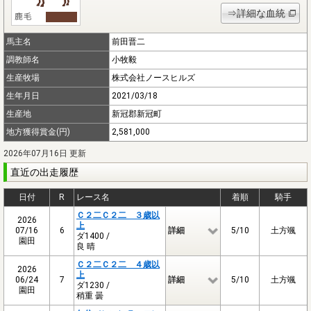
⇒詳細な血統
馬主名
前田晋二
調教師名
小牧毅
生産牧場
株式会社ノースヒルズ
生年月日
2021/03/18
生産地
新冠郡新冠町
地方獲得賞金(円)
2,581,000
2026年07月16日 更新
直近の出走履歴
日付
R
レース名
着順
騎手
Ｃ２二Ｃ２二 ３歳以
2026
上
07/16
6
詳細
5/10
土方颯
ダ1400 /
園田
良 晴
Ｃ２二Ｃ２二 ４歳以
2026
上
06/24
7
詳細
5/10
土方颯
ダ1230 /
園田
稍重 曇