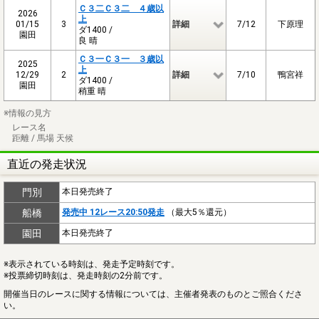
Ｃ３二Ｃ３二 ４歳以
2026
上
01/15
3
詳細
7/12
下原理
ダ1400 /
園田
良 晴
Ｃ３一Ｃ３一 ３歳以
2025
上
12/29
2
詳細
7/10
鴨宮祥
ダ1400 /
園田
稍重 晴
※情報の見方
レース名
距離 / 馬場 天候
直近の発走状況
門別
本日発売終了
船橋
発売中 12レース20:50発走
（最大5％還元）
園田
本日発売終了
※表示されている時刻は、発走予定時刻です。
※投票締切時刻は、発走時刻の2分前です。
開催当日のレースに関する情報については、主催者発表のものとご照合くださ
い。