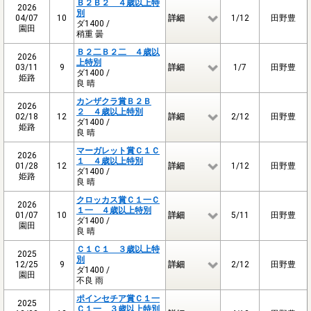
Ｂ２Ｂ２ ４歳以上特
2026
別
04/07
10
詳細
1/12
田野豊
ダ1400 /
園田
稍重 曇
Ｂ２二Ｂ２二 ４歳以
2026
上特別
03/11
9
詳細
1/7
田野豊
ダ1400 /
姫路
良 晴
カンザクラ賞Ｂ２Ｂ
2026
２ ４歳以上特別
02/18
12
詳細
2/12
田野豊
ダ1400 /
姫路
良 晴
マーガレット賞Ｃ１Ｃ
2026
１ ４歳以上特別
01/28
12
詳細
1/12
田野豊
ダ1400 /
姫路
良 晴
クロッカス賞Ｃ１一Ｃ
2026
１一 ４歳以上特別
01/07
10
詳細
5/11
田野豊
ダ1400 /
園田
良 晴
Ｃ１Ｃ１ ３歳以上特
2025
別
12/25
9
詳細
2/12
田野豊
ダ1400 /
園田
不良 雨
ポインセチア賞Ｃ１一
2025
Ｃ１一 ３歳以上特別