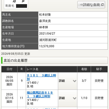
⇒詳細な血統
馬主名
松本好隆
調教師名
森澤友貴
生産牧場
林孝輝
生年月日
2021/04/27
生産地
浦河郡浦河町
地方獲得賞金(円)
13,570,000
2026年08月05日 更新
直近の出走履歴
日付
R
レース名
着順
騎手
Ｂ１Ｂ１ ３歳以上特
2026
別
08/05
9
詳細
3/7
田野豊
ダ1400 /
園田
良 晴
福山競馬記念Ｂ１Ｂ
2026
１ ３歳以上特別
07/15
11
詳細
1/10
田野豊
ダ1400 /
園田
良 晴