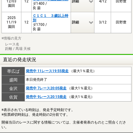
12/03
12
詳細
4/12
田野豊
ダ1400 /
園田
良 曇
Ｃ１Ｃ１ ３歳以上特
2025
別
11/19
12
詳細
3/12
田野豊
ダ1700 /
園田
良 曇
※情報の見方
レース名
距離 / 馬場 天候
直近の発走状況
帯広ば
発売中 11レース19:55発走
（最大1％還元）
盛岡
本日発売終了
金沢
発売中 7レース20:05発走
（最大1％還元）
佐賀
発売中 9レース20:15発走
（最大1％還元）
※表示されている時刻は、発走予定時刻です。
※投票締切時刻は、発走時刻の2分前です。
開催当日のレースに関する情報については、主催者発表のものとご照合くださ
い。