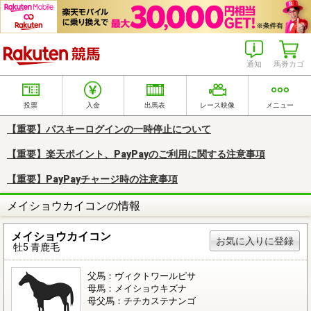
楽天競馬
通知
馬券カゴ
投票
入金
出馬表
レース映像
メニュー
【重要】パスキーログインの一時停止について
【重要】楽天ポイント、PayPayのご利用に関する注意事項
【重要】PayPayチャージ時の注意事項
メイショウカイコンの情報
メイショウカイコン
お気に入りに登録
牡5 青鹿毛
父馬：ヴィクトワールピサ
母馬：メイショウキズナ
母父馬：チチカステナンゴ