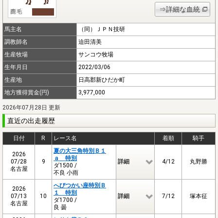
⇒詳細な血統
馬主名
（同）ＪＰＮ技研
調教師名
迫田清美
生産牧場
サンコウ牧場
生年月日
2022/03/06
生産地
日高郡新ひだか町
地方獲得賞金(円)
3,977,000
2026年07月28日 更新
直近の出走履歴
日付
R
レース名
着順
騎手
夏の大三角特別Ｂ１
2026
ａ 特別
07/28
9
詳細
4/12
丸野勝
ダ1500 /
名古屋
不良 小雨
へびつかい座特別Ｂ
2026
１ 特別
07/13
10
詳細
7/12
塚本征
ダ1700 /
名古屋
良 曇