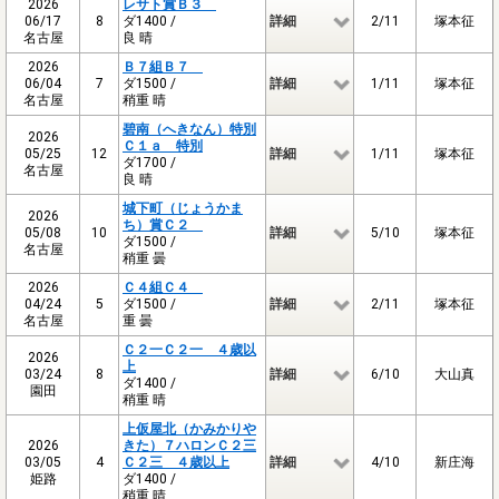
2026
レサト賞Ｂ３
06/17
8
ダ1400 /
詳細
2/11
塚本征
名古屋
良 晴
2026
Ｂ７組Ｂ７
06/04
7
ダ1500 /
詳細
1/11
塚本征
名古屋
稍重 晴
碧南（へきなん）特別
2026
Ｃ１ａ 特別
05/25
12
詳細
1/11
塚本征
ダ1700 /
名古屋
良 晴
城下町（じょうかま
2026
ち）賞Ｃ２
05/08
10
詳細
5/10
塚本征
ダ1500 /
名古屋
稍重 曇
2026
Ｃ４組Ｃ４
04/24
5
ダ1500 /
詳細
2/11
塚本征
名古屋
重 曇
Ｃ２一Ｃ２一 ４歳以
2026
上
03/24
8
詳細
6/10
大山真
ダ1400 /
園田
稍重 晴
上仮屋北（かみかりや
2026
きた）７ハロンＣ２三
03/05
4
Ｃ２三 ４歳以上
詳細
4/10
新庄海
姫路
ダ1400 /
稍重 晴