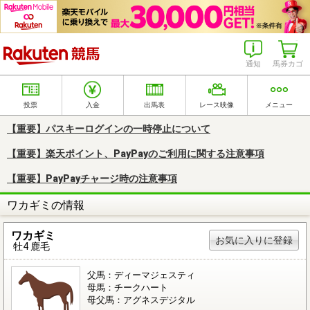
楽天競馬
通知
馬券カゴ
投票
入金
出馬表
レース映像
メニュー
【重要】パスキーログインの一時停止について
【重要】楽天ポイント、PayPayのご利用に関する注意事項
【重要】PayPayチャージ時の注意事項
ワカギミの情報
ワカギミ
お気に入りに登録
牡4 鹿毛
父馬：ディーマジェスティ
母馬：チークハート
母父馬：アグネスデジタル