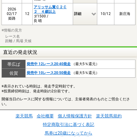
アリッサム賞Ｃ２Ｃ
2026
２ ４歳以上
02/17
12
詳細
10/12
新庄海
ダ1500 /
姫路
良 晴
※情報の見方
レース名
距離 / 馬場 天候
直近の発走状況
帯広ば
発売中 12レース20:40発走
（最大5％還元）
佐賀
発売中 10レース20:50発走
（最大5％還元）
※表示されている時刻は、発走予定時刻です。
※投票締切時刻は、発走時刻の2分前です。
開催当日のレースに関する情報については、主催者発表のものとご照合くださ
い。
楽天競馬
会社概要
個人情報保護方針
楽天競馬規約
特定商取引法に基づく表記
馬券は20歳になってから