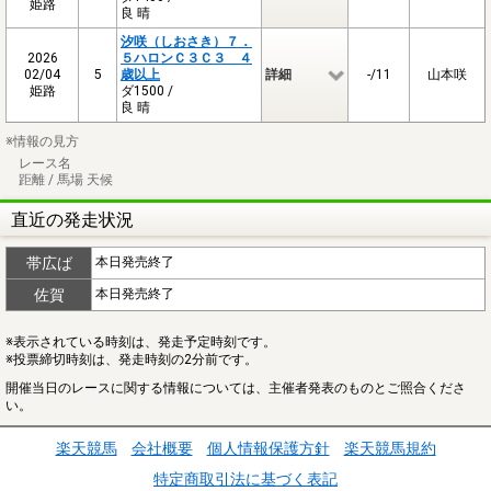
姫路
良 晴
汐咲（しおさき）７．
2026
５ハロンＣ３Ｃ３ ４
02/04
5
歳以上
詳細
-/11
山本咲
姫路
ダ1500 /
良 晴
※情報の見方
レース名
距離 / 馬場 天候
直近の発走状況
帯広ば
本日発売終了
佐賀
本日発売終了
※表示されている時刻は、発走予定時刻です。
※投票締切時刻は、発走時刻の2分前です。
開催当日のレースに関する情報については、主催者発表のものとご照合くださ
い。
楽天競馬
会社概要
個人情報保護方針
楽天競馬規約
特定商取引法に基づく表記