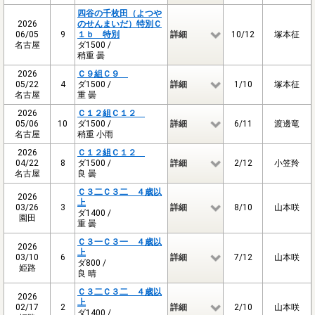
四谷の千枚田（よつや
2026
のせんまいだ）特別Ｃ
06/05
9
１ｂ 特別
詳細
10/12
塚本征
名古屋
ダ1500 /
稍重 曇
2026
Ｃ９組Ｃ９
05/22
4
ダ1500 /
詳細
1/10
塚本征
名古屋
重 曇
2026
Ｃ１２組Ｃ１２
05/06
10
ダ1500 /
詳細
6/11
渡邊竜
名古屋
稍重 小雨
2026
Ｃ１２組Ｃ１２
04/22
8
ダ1500 /
詳細
2/12
小笠羚
名古屋
良 曇
Ｃ３二Ｃ３二 ４歳以
2026
上
03/26
3
詳細
8/10
山本咲
ダ1400 /
園田
重 曇
Ｃ３一Ｃ３一 ４歳以
2026
上
03/10
6
詳細
7/12
山本咲
ダ800 /
姫路
良 晴
Ｃ３二Ｃ３二 ４歳以
2026
上
02/17
2
詳細
2/10
山本咲
ダ1400 /