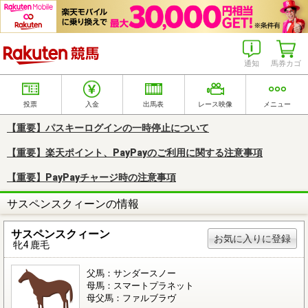
楽天競馬
通知
馬券カゴ
投票
入金
出馬表
レース映像
メニュー
【重要】パスキーログインの一時停止について
【重要】楽天ポイント、PayPayのご利用に関する注意事項
【重要】PayPayチャージ時の注意事項
サスペンスクィーンの情報
サスペンスクィーン
お気に入りに登録
牝4 鹿毛
父馬：サンダースノー
母馬：スマートプラネット
母父馬：ファルブラヴ