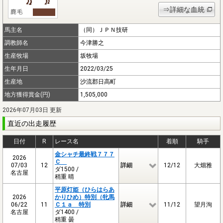
⇒詳細な血統
馬主名
（同）ＪＰＮ技研
調教師名
今津勝之
生産牧場
坂牧場
生年月日
2022/03/25
生産地
沙流郡日高町
地方獲得賞金(円)
1,505,000
2026年07月03日 更新
直近の出走履歴
日付
R
レース名
着順
騎手
金シャチ最終戦７７７
2026
Ｃ
07/03
12
詳細
12/12
大畑雅
ダ1500 /
名古屋
稍重 晴
平原灯姫（ひらはらあ
2026
かりひめ）特別（牝馬
06/22
11
Ｃ１ａ 特別
詳細
11/12
望月洵
名古屋
ダ1400 /
稍重 曇