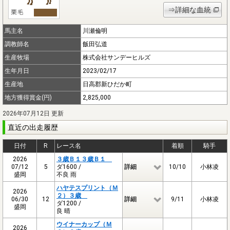
⇒詳細な血統
馬主名
川瀬倫明
調教師名
飯田弘道
生産牧場
株式会社サンデーヒルズ
生年月日
2023/02/17
生産地
日高郡新ひだか町
地方獲得賞金(円)
2,825,000
2026年07月12日 更新
直近の出走履歴
日付
R
レース名
着順
騎手
2026
３歳Ｂ１３歳Ｂ１
07/12
5
ダ1600 /
詳細
10/10
小林凌
盛岡
不良 雨
ハヤテスプリント（Ｍ
2026
２）３歳
06/30
12
詳細
9/11
小林凌
ダ1200 /
盛岡
良 晴
ウイナーカップ（Ｍ
2026