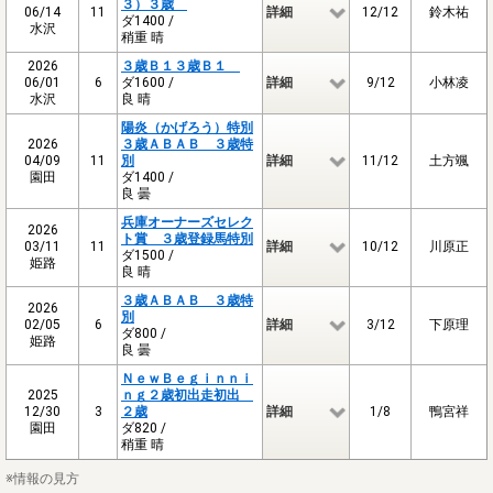
３）３歳
06/14
11
詳細
12/12
鈴木祐
ダ1400 /
水沢
稍重 晴
2026
３歳Ｂ１３歳Ｂ１
06/01
6
ダ1600 /
詳細
9/12
小林凌
水沢
良 晴
陽炎（かげろう）特別
2026
３歳ＡＢＡＢ ３歳特
04/09
11
別
詳細
11/12
土方颯
園田
ダ1400 /
良 曇
兵庫オーナーズセレク
2026
ト賞 ３歳登録馬特別
03/11
11
詳細
10/12
川原正
ダ1500 /
姫路
良 晴
３歳ＡＢＡＢ ３歳特
2026
別
02/05
6
詳細
3/12
下原理
ダ800 /
姫路
良 曇
ＮｅｗＢｅｇｉｎｎｉ
2025
ｎｇ２歳初出走初出
12/30
3
２歳
詳細
1/8
鴨宮祥
園田
ダ820 /
稍重 晴
※情報の見方