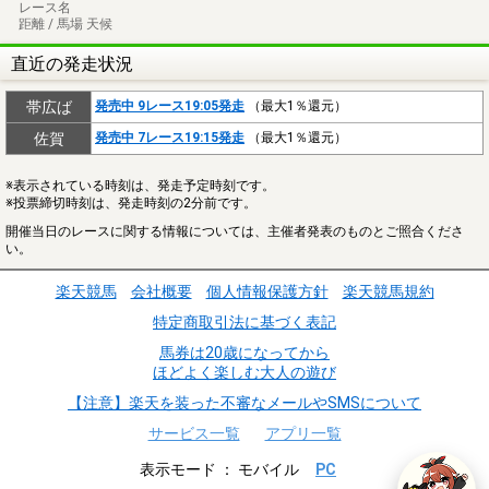
レース名
距離 / 馬場 天候
直近の発走状況
帯広ば
発売中 9レース19:05発走
（最大1％還元）
佐賀
発売中 7レース19:15発走
（最大1％還元）
※表示されている時刻は、発走予定時刻です。
※投票締切時刻は、発走時刻の2分前です。
開催当日のレースに関する情報については、主催者発表のものとご照合くださ
い。
楽天競馬
会社概要
個人情報保護方針
楽天競馬規約
特定商取引法に基づく表記
馬券は20歳になってから
ほどよく楽しむ大人の遊び
【注意】楽天を装った不審なメールやSMSについて
サービス一覧
アプリ一覧
表示モード
モバイル
PC