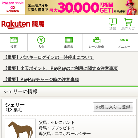
楽天競馬
通知
馬券カゴ
投票
入金
出馬表
レース映像
メニュー
【重要】パスキーログインの一時停止について
【重要】楽天ポイント、PayPayのご利用に関する注意事項
【重要】PayPayチャージ時の注意事項
シェリーの情報
シェリー
お気に入りに登録
牝3 栗毛
父馬：セレスハント
母馬：ププッピドゥ
母父馬：エスポワールシチー