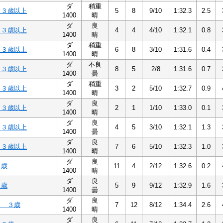
ダ
稍重
 ３歳以上
5
8
9/10
1:32.3
2.5
1400
晴
ダ
良
 ３歳以上
4
4
4/10
1:32.1
0.8
1400
晴
ダ
稍重
 ３歳以上
6
8
3/10
1:31.6
0.4
1400
晴
ダ
不良
 ３歳以上
8
5
2/8
1:31.6
0.7
1400
曇
ダ
稍重
 ３歳以上
3
2
5/10
1:32.7
0.9
1400
晴
ダ
良
 ３歳以上
2
1
1/10
1:33.0
0.1
1400
晴
ダ
良
 ３歳以上
4
5
3/10
1:32.1
1.3
1400
曇
ダ
良
 ３歳以上
7
6
5/10
1:32.3
1.0
1400
晴
ダ
良
３歳
11
4
2/12
1:32.6
0.2
1400
晴
ダ
良
３歳
5
9
9/12
1:32.9
1.6
1400
曇
ダ
良
３ ３歳
7
12
8/12
1:34.4
2.6
1400
晴
ダ
良