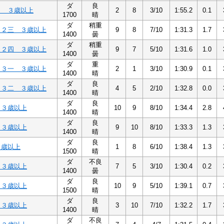
ダ
良
２ ３歳以上
2
8
3/10
1:55.2
0.1
1700
晴
ダ
稍重
Ｃ２三 ３歳以上
9
8
7/10
1:31.3
1.7
1400
曇
ダ
稍重
Ｃ２四 ３歳以上
9
7
5/10
1:31.6
1.0
1400
曇
ダ
重
Ｃ３一 ３歳以上
2
1
3/10
1:30.9
0.1
1400
晴
ダ
良
Ｃ３二 ３歳以上
4
5
2/10
1:32.8
0.0
1400
晴
ダ
良
 ３歳以上
10
9
8/10
1:34.4
2.8
1400
晴
ダ
良
 ３歳以上
9
10
8/10
1:33.3
1.3
1400
晴
ダ
良
３歳以上
1
8
6/10
1:38.4
1.3
1500
晴
ダ
不良
 ３歳以上
7
5
3/10
1:30.4
0.2
1400
曇
ダ
良
 ３歳以上
10
9
5/10
1:39.1
0.7
1500
晴
ダ
良
 ３歳以上
3
10
7/10
1:32.2
1.7
1400
晴
ダ
不良