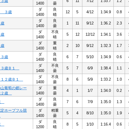
 ３歳
6
11
7/12
1:33.7
1.2
1400
曇
ダ
良
３ ３歳
12
5
4/12
1:34.9
0.8
1400
晴
ダ
良
３歳
1
11
9/12
1:36.2
2.3
1400
曇
ダ
不良
３歳
5
12
12/12
1:34.1
3.6
1400
晴
ダ
重
３歳
2
10
9/12
1:32.3
1.7
1400
晴
ダ
良
 ３歳
6
7
5/10
1:34.9
0.6
1400
晴
ダ
不良
１３歳Ｂ１
5
7
6/9
1:38.4
1.1
1400
曇
ダ
不良
Ｂ１２歳Ｂ１
8
6
5/9
1:33.2
1.0
1400
曇
の山葡萄の郷レー
ダ
重
4
1
1/7
1:34.0
0.2
歳２歳
1400
曇
ダ
良
歳
7
6
7/9
1:35.0
1.3
1400
曇
認定ホープフル競
ダ
稍重
5
4
8/10
1:35.0
1.9
歳
1400
曇
ダ
良
歳
8
5
1/10
1:16.4
0.6
1200
晴