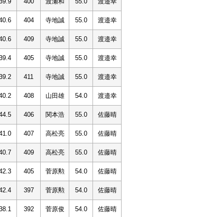
39.9
400
渡瀬和
55.0
渡邉幸
40.6
404
寺地誠
55.0
渡邉幸
40.6
409
寺地誠
55.0
渡邉幸
39.4
405
寺地誠
55.0
渡邉幸
39.2
411
寺地誠
55.0
渡邉幸
40.2
408
山田雄
54.0
渡邉幸
44.5
406
関本浩
55.0
佐藤晴
41.0
407
高松亮
55.0
佐藤晴
40.7
409
高松亮
55.0
佐藤晴
42.3
405
菅原勲
54.0
佐藤晴
42.4
397
菅原勲
54.0
佐藤晴
38.1
392
菅原俊
54.0
佐藤晴