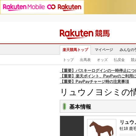
楽天競馬トップ
マイページ
みんなの
トップ
出馬表
オッズ
払戻金
競
【重要】パスキーログインの一時停止につ
【重要】楽天ポイント、PayPayのご利用
【重要】PayPayチャージ時の注意事項
リュウノヨシミの
基本情報
リュウ
牡18 鹿