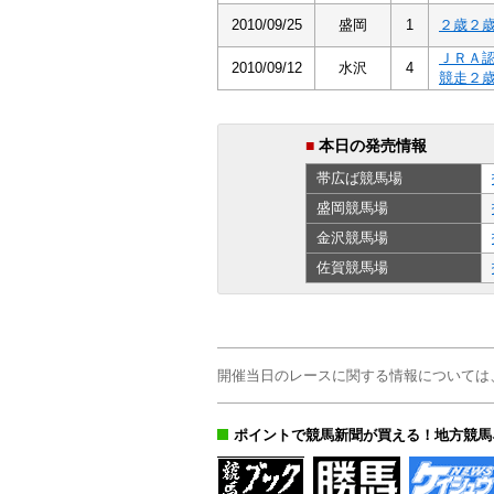
2010/09/25
盛岡
1
２歳２
ＪＲＡ
2010/09/12
水沢
4
競走２
■
本日の発売情報
帯広ば
競馬場
盛岡
競馬場
金沢
競馬場
佐賀
競馬場
開催当日のレースに関する情報については
ポイントで競馬新聞が買える！地方競馬