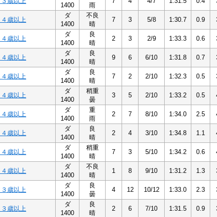
 ３歳以上
7
4
4/7
1:31.5
0.4
1400
雨
ダ
不良
 ４歳以上
7
3
5/8
1:30.7
0.9
1400
晴
ダ
良
 ４歳以上
2
3
2/9
1:33.3
0.6
1400
晴
ダ
良
 ４歳以上
9
6
6/10
1:31.8
0.7
1400
晴
ダ
良
 ４歳以上
7
2
2/10
1:32.3
0.5
1400
晴
ダ
稍重
 ４歳以上
3
5
2/10
1:33.2
0.5
1400
曇
ダ
重
 ４歳以上
2
7
8/10
1:34.0
2.5
1400
雨
ダ
良
 ４歳以上
2
4
3/10
1:34.8
1.1
1400
晴
ダ
稍重
 ４歳以上
7
3
5/10
1:34.2
0.6
1400
晴
ダ
不良
 ４歳以上
1
8
9/10
1:31.2
1.3
1400
晴
ダ
良
 ３歳以上
4
12
10/12
1:33.0
2.3
1400
曇
ダ
良
 ３歳以上
2
6
7/10
1:31.5
0.9
1400
晴