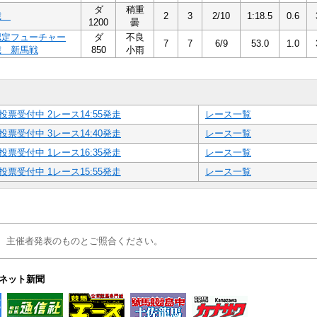
ダ
稍重
歳
2
3
2/10
1:18.5
0.6
1200
曇
認定フューチャー
ダ
不良
7
7
6/9
53.0
1.0
歳 新馬戦
850
小雨
投票受付中 2レース14:55発走
レース一覧
投票受付中 3レース14:40発走
レース一覧
投票受付中 1レース16:35発走
レース一覧
投票受付中 1レース15:55発走
レース一覧
、主催者発表のものとご照合ください。
ネット新聞