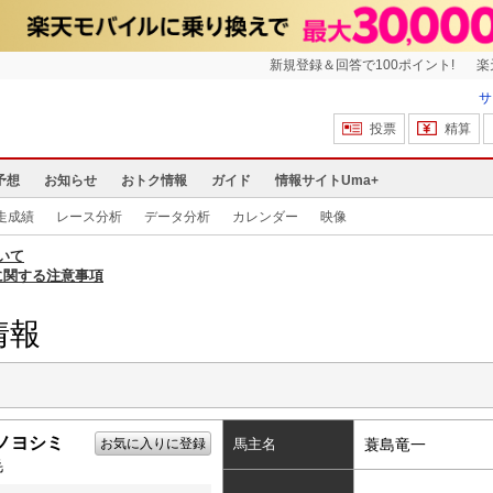
新規登録＆回答で100ポイント!
楽
サ
投票
精算
予想
お知らせ
おトク情報
ガイド
情報サイトUma+
走成績
レース分析
データ分析
カレンダー
映像
いて
に関する注意事項
情報
ノヨシミ
お気に入りに登録
馬主名
蓑島竜一
毛