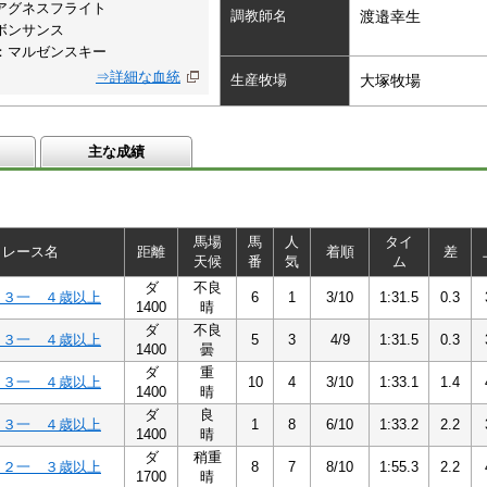
アグネスフライト
調教師名
渡邉幸生
ボンサンス
：マルゼンスキー
⇒詳細な血統
生産牧場
大塚牧場
主な成績
馬場
馬
人
タイ
レース名
距離
着順
差
天候
番
気
ム
ダ
不良
Ｃ３一 ４歳以上
6
1
3/10
1:31.5
0.3
1400
晴
ダ
不良
Ｃ３一 ４歳以上
5
3
4/9
1:31.5
0.3
1400
曇
ダ
重
Ｃ３一 ４歳以上
10
4
3/10
1:33.1
1.4
1400
晴
ダ
良
Ｃ３一 ４歳以上
1
8
6/10
1:33.2
2.2
1400
晴
ダ
稍重
Ｃ２一 ３歳以上
8
7
8/10
1:55.3
2.2
1700
晴