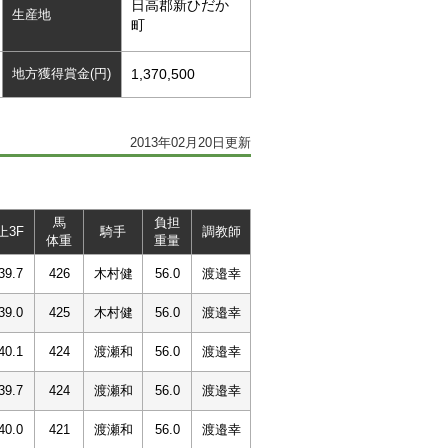
日高郡新ひだか
生産地
町
地方獲得賞金(円)
1,370,500
2013年02月20日更新
馬
負担
上3F
騎手
調教師
体重
重量
39.7
426
木村健
56.0
渡邉幸
39.0
425
木村健
56.0
渡邉幸
40.1
424
渡瀬和
56.0
渡邉幸
39.7
424
渡瀬和
56.0
渡邉幸
40.0
421
渡瀬和
56.0
渡邉幸