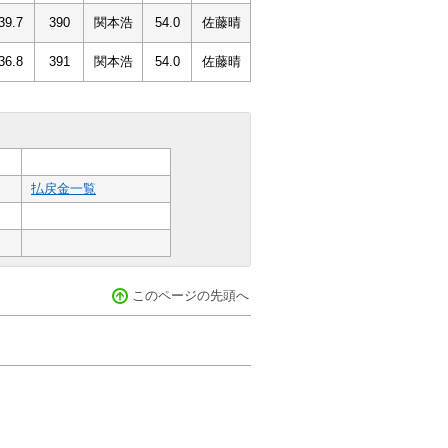
39.7
390
関本浩
54.0
佐藤晴
36.8
391
関本浩
54.0
佐藤晴
払戻金一覧
このページの先頭へ