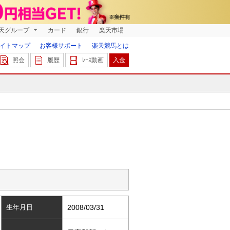
天グループ
カード
銀行
楽天市場
イトマップ
お客様サポート
楽天競馬とは
照会
履歴
ﾚｰｽ動画
入金
生年月日
2008/03/31