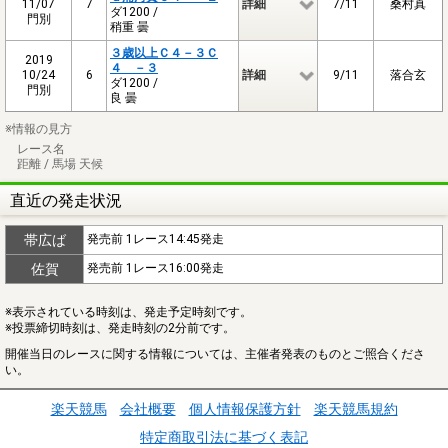
11/07
7
詳細
7/11
桑村真
ダ1200 /
門別
稍重 曇
３歳以上Ｃ４－３Ｃ
2019
４ －３
10/24
6
詳細
9/11
落合玄
ダ1200 /
門別
良 曇
※情報の見方
レース名
距離 / 馬場 天候
直近の発走状況
帯広ば
発売前 1レース14:45発走
佐賀
発売前 1レース16:00発走
※表示されている時刻は、発走予定時刻です。
※投票締切時刻は、発走時刻の2分前です。
開催当日のレースに関する情報については、主催者発表のものとご照合くださ
い。
楽天競馬
会社概要
個人情報保護方針
楽天競馬規約
特定商取引法に基づく表記