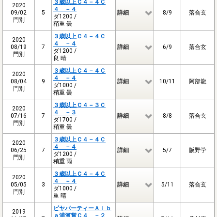
３歳以上Ｃ４－４Ｃ
2020
４ －４
09/02
5
詳細
8/9
落合玄
ダ1200 /
門別
稍重 曇
３歳以上Ｃ４－４Ｃ
2020
４ －４
08/19
7
詳細
6/9
落合玄
ダ1200 /
門別
良 晴
３歳以上Ｃ４－４Ｃ
2020
４ －４
08/04
9
詳細
10/11
阿部龍
ダ1000 /
門別
稍重 曇
３歳以上Ｃ４－３Ｃ
2020
４ －３
07/16
7
詳細
8/8
落合玄
ダ1700 /
門別
稍重 曇
３歳以上Ｃ４－４Ｃ
2020
４ －４
06/25
7
詳細
5/7
阪野学
ダ1200 /
門別
稍重 雨
３歳以上Ｃ４－４Ｃ
2020
４ －４
05/05
3
詳細
5/11
落合玄
ダ1000 /
門別
重 晴
ビヤパーティーＡｉｂ
2019
ａ浦河賞Ｃ４ －２