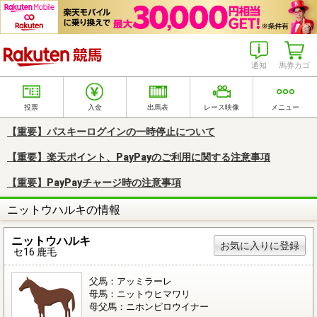
楽天競馬
通知
馬券カゴ
投票
入金
出馬表
レース映像
メニュー
【重要】パスキーログインの一時停止について
【重要】楽天ポイント、PayPayのご利用に関する注意事項
【重要】PayPayチャージ時の注意事項
ニットウハルキの情報
ニットウハルキ
お気に入りに登録
セ16 鹿毛
父馬：アッミラーレ
母馬：ニットウヒマワリ
母父馬：ニホンピロウイナー