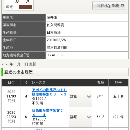
⇒詳細な血統
馬主名
藤井謙
調教師名
佐久間雅貴
生産牧場
日東牧場
生年月日
2010/03/26
生産地
浦河郡浦河町
地方獲得賞金(円)
3,741,000
2020年11月03日 更新
直近の出走履歴
日付
R
レース名
着順
騎手
アポイの樹風呼ぶまち
2020
様似町特別Ｃ３ －３
11/03
4
詳細
8/11
五十冬
ダ1200 /
門別
不良 晴
日高町産業学習賞Ｃ
2020
４ －４
09/23
6
詳細
6/12
松井伸
ダ1200 /
門別
稍重 曇