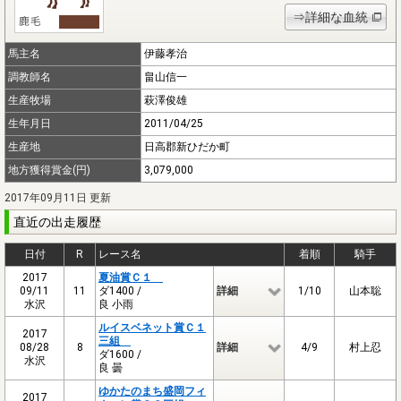
⇒詳細な血統
馬主名
伊藤孝治
調教師名
畠山信一
生産牧場
萩澤俊雄
生年月日
2011/04/25
生産地
日高郡新ひだか町
地方獲得賞金(円)
3,079,000
2017年09月11日 更新
直近の出走履歴
日付
R
レース名
着順
騎手
2017
夏油賞Ｃ１
09/11
11
ダ1400 /
詳細
1/10
山本聡
水沢
良 小雨
ルイスベネット賞Ｃ１
2017
三組
08/28
8
詳細
4/9
村上忍
ダ1600 /
水沢
良 曇
ゆかたのまち盛岡フィ
2017