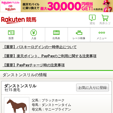
楽天競馬
通知
馬券カゴ
投票
入金
出馬表
レース映像
メニュー
【重要】パスキーログインの一時停止について
【重要】楽天ポイント、PayPayのご利用に関する注意事項
【重要】PayPayチャージ時の注意事項
ダンストンスリルの情報
ダンストンスリル
お気に入りに登録
牡15 鹿毛
父馬：ブラックホーク
母馬：ダンストーンタイム
母父馬：サニーブライアン