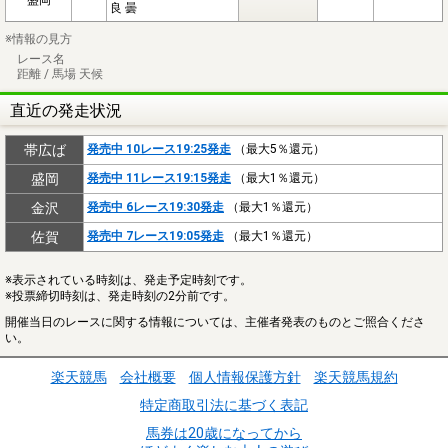
良 曇
※情報の見方
レース名
距離 / 馬場 天候
直近の発走状況
帯広ば
発売中 10レース19:25発走
（最大5％還元）
盛岡
発売中 11レース19:15発走
（最大1％還元）
金沢
発売中 6レース19:30発走
（最大1％還元）
佐賀
発売中 7レース19:05発走
（最大1％還元）
※表示されている時刻は、発走予定時刻です。
※投票締切時刻は、発走時刻の2分前です。
開催当日のレースに関する情報については、主催者発表のものとご照合くださ
い。
楽天競馬
会社概要
個人情報保護方針
楽天競馬規約
特定商取引法に基づく表記
馬券は20歳になってから