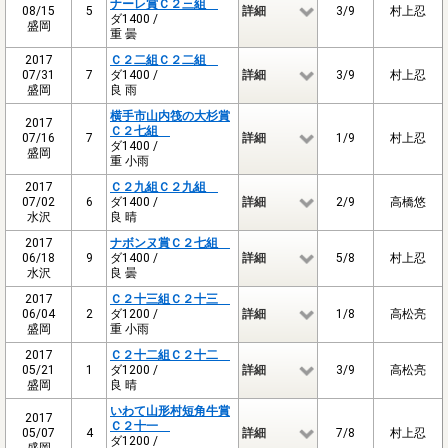
ナーレ賞Ｃ２三組
08/15
5
詳細
3/9
村上忍
ダ1400 /
盛岡
重 曇
2017
Ｃ２二組Ｃ２二組
07/31
7
ダ1400 /
詳細
3/9
村上忍
盛岡
良 雨
横手市山内筏の大杉賞
2017
Ｃ２七組
07/16
7
詳細
1/9
村上忍
ダ1400 /
盛岡
重 小雨
2017
Ｃ２九組Ｃ２九組
07/02
6
ダ1400 /
詳細
2/9
高橋悠
水沢
良 晴
2017
ナボンヌ賞Ｃ２七組
06/18
9
ダ1400 /
詳細
5/8
村上忍
水沢
良 曇
2017
Ｃ２十三組Ｃ２十三
06/04
2
ダ1200 /
詳細
1/8
高松亮
盛岡
重 小雨
2017
Ｃ２十二組Ｃ２十二
05/21
1
ダ1200 /
詳細
3/9
高松亮
盛岡
良 晴
いわて山形村短角牛賞
2017
Ｃ２十一
05/07
4
詳細
7/8
村上忍
ダ1200 /
盛岡