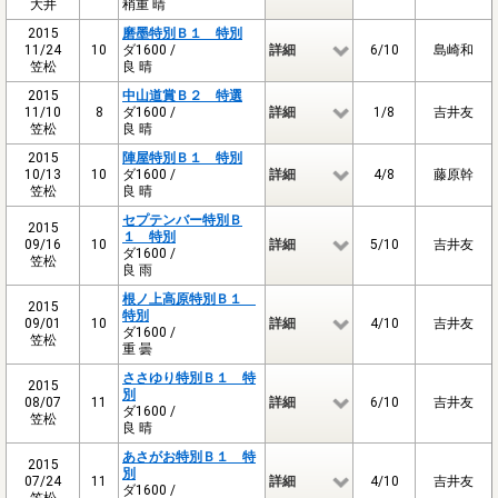
大井
稍重 晴
2015
磨墨特別Ｂ１ 特別
11/24
10
ダ1600 /
詳細
6/10
島崎和
笠松
良 晴
2015
中山道賞Ｂ２ 特選
11/10
8
ダ1600 /
詳細
1/8
吉井友
笠松
良 晴
2015
陣屋特別Ｂ１ 特別
10/13
10
ダ1600 /
詳細
4/8
藤原幹
笠松
良 晴
セプテンバー特別Ｂ
2015
１ 特別
09/16
10
詳細
5/10
吉井友
ダ1600 /
笠松
良 雨
根ノ上高原特別Ｂ１
2015
特別
09/01
10
詳細
4/10
吉井友
ダ1600 /
笠松
重 曇
ささゆり特別Ｂ１ 特
2015
別
08/07
11
詳細
6/10
吉井友
ダ1600 /
笠松
良 晴
あさがお特別Ｂ１ 特
2015
別
07/24
11
詳細
4/10
吉井友
ダ1600 /
笠松