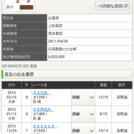
⇒詳細な血統
馬主名
山邉浩
調教師名
上杉昌宏
生産牧場
荒木貴宏
生年月日
2011/04/30
生産地
日高郡新ひだか町
地方獲得賞金(円)
6,025,000
2016年02月10日 更新
直近の出走履歴
日付
R
レース名
着順
騎手
2016
Ｃ２八九
02/10
8
ダ1200 /
詳細
12/16
高野誠
大井
良 晴
2016
Ｃ２六七八
01/12
8
ダ1400 /
詳細
8/15
高野誠
大井
良 曇
2015
Ｃ１１１１２
12/24
7
ダ1600 /
詳細
10/13
高野誠