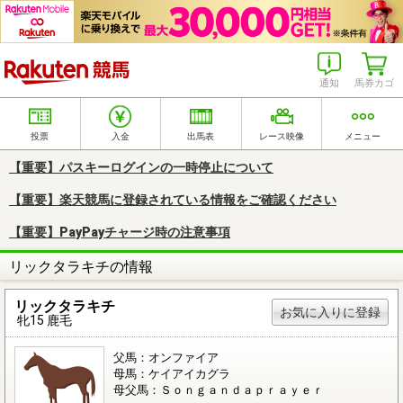
楽天競馬
通知
馬券カゴ
投票
入金
出馬表
レース映像
メニュー
【重要】パスキーログインの一時停止について
【重要】楽天競馬に登録されている情報をご確認ください
【重要】PayPayチャージ時の注意事項
リックタラキチの情報
リックタラキチ
お気に入りに登録
牝15 鹿毛
父馬：オンファイア
母馬：ケイアイカグラ
母父馬：Ｓｏｎｇａｎｄａｐｒａｙｅｒ