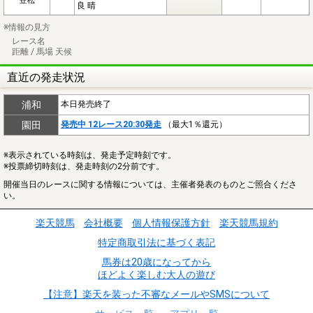
良 晴
※情報の見方
レース名
距離 / 馬場 天候
直近の発走状況
浦和
本日発売終了
園田
発売中 12レース20:30発走
（最大1％還元）
※表示されている時刻は、発走予定時刻です。
※投票締切時刻は、発走時刻の2分前です。
開催当日のレースに関する情報については、主催者発表のものとご照合くださ
い。
楽天競馬
会社概要
個人情報保護方針
楽天競馬規約
特定商取引法に基づく表記
馬券は20歳になってから
ほどよく楽しむ大人の遊び
【注意】楽天を装った不審なメールやSMSについて