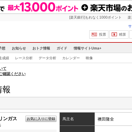
[楽天銀行]もれなく1000ポイント
楽
サ
投票
精算
予想
お知らせ
おトク情報
ガイド
情報サイトUma+
走成績
レース分析
データ分析
カレンダー
映像
いて
ご確認ください
情報
リンガス
お気に入りに登録
馬主名
襖田隆全
毛