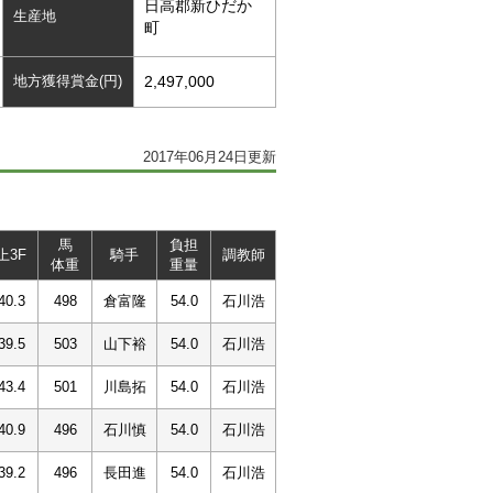
日高郡新ひだか
生産地
町
地方獲得賞金(円)
2,497,000
2017年06月24日更新
馬
負担
上3F
騎手
調教師
体重
重量
40.3
498
倉富隆
54.0
石川浩
39.5
503
山下裕
54.0
石川浩
43.4
501
川島拓
54.0
石川浩
40.9
496
石川慎
54.0
石川浩
39.2
496
長田進
54.0
石川浩