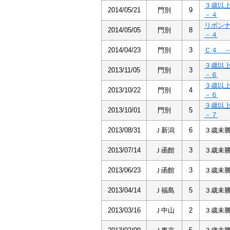
３歳以
2014/05/21
門別
9
－４
リボン
2014/05/05
門別
8
－４
2014/04/23
門別
3
Ｃ４ 
３歳以
2013/11/05
門別
3
－６
３歳以
2013/10/22
門別
4
－６
３歳以
2013/10/01
門別
5
－７
2013/08/31
Ｊ新潟
6
３歳未
2013/07/14
Ｊ函館
3
３歳未
2013/06/23
Ｊ函館
3
３歳未
2013/04/14
Ｊ福島
5
３歳未
2013/03/16
Ｊ中山
2
３歳未