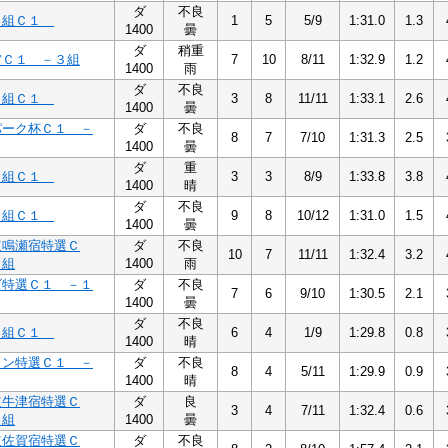
ダ
不良
３組Ｃ１
1
5
5/9
1:31.0
1.3
1400
曇
ダ
稍重
賞Ｃ１ －３組
7
10
8/11
1:32.9
1.2
1400
雨
ダ
不良
３組Ｃ１
3
8
11/11
1:33.1
2.6
1400
曇
パーク杯Ｃ１ －
ダ
不良
8
7
7/10
1:31.3
2.5
1400
曇
ダ
重
３組Ｃ１
3
3
8/9
1:33.8
3.8
1400
晴
ダ
不良
３組Ｃ１
9
8
10/12
1:31.0
1.5
1400
曇
道鳴瀬宿特選Ｃ
ダ
不良
10
7
11/11
1:32.4
3.2
２組
1400
雨
ズ特選Ｃ１ －１
ダ
不良
7
6
9/10
1:30.5
2.1
1400
曇
ダ
不良
３組Ｃ１
6
4
1/9
1:29.8
0.8
1400
晴
リン特選Ｃ１ －
ダ
不良
8
4
5/11
1:29.9
0.9
1400
晴
道牛津宿特選Ｃ
ダ
良
3
4
7/11
1:32.4
0.6
２組
1400
曇
道佐賀宿特選Ｃ
ダ
不良