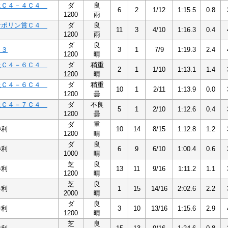
上Ｃ４－４Ｃ４
ダ
良
6
2
1/12
1:15.5
0.8
1200
雨
ナポリン賞Ｃ４
ダ
良
11
3
4/10
1:16.3
0.4
1200
雨
ダ
良
－３
3
1
7/9
1:19.3
2.4
1200
晴
上Ｃ４－６Ｃ４
ダ
稍重
2
1
1/10
1:13.1
1.4
1200
晴
上Ｃ４－６Ｃ４
ダ
稍重
10
1
2/11
1:13.9
0.0
1200
曇
上Ｃ４－７Ｃ４
ダ
不良
5
1
2/10
1:12.6
0.4
1200
曇
ダ
重
勝利
10
14
8/15
1:12.8
1.2
1200
晴
ダ
良
勝利
6
9
6/10
1:00.4
0.6
1000
晴
芝
良
勝利
13
11
9/16
1:11.2
1.1
1200
晴
芝
良
勝利
1
15
14/16
2:02.6
2.2
2000
晴
ダ
良
勝利
3
10
13/16
1:15.6
2.9
1200
晴
芝
良