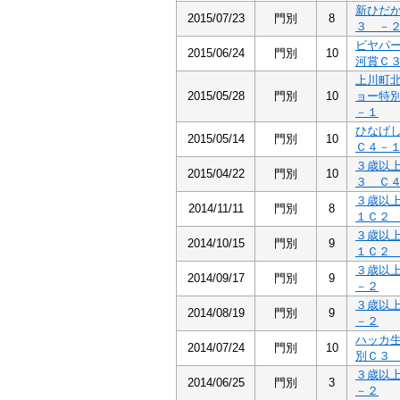
新ひだ
2015/07/23
門別
8
３ －
ビヤパ
2015/06/24
門別
10
河賞Ｃ
上川町
2015/05/28
門別
10
ョー特
－１
ひなげ
2015/05/14
門別
10
Ｃ４－
３歳以
2015/04/22
門別
10
３ Ｃ
３歳以
2014/11/11
門別
8
１Ｃ２
３歳以
2014/10/15
門別
9
１Ｃ２
３歳以
2014/09/17
門別
9
－２
３歳以
2014/08/19
門別
9
－２
ハッカ
2014/07/24
門別
10
別Ｃ３
３歳以
2014/06/25
門別
3
－２