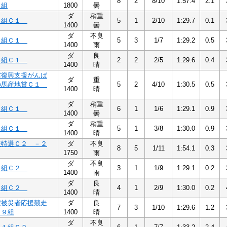
8
2
8/10
1:57.4
2.1
２組
1800
曇
ダ
稍重
３組Ｃ１
5
1
2/10
1:29.7
0.1
1400
曇
ダ
不良
４組Ｃ１
5
3
1/7
1:29.2
0.5
1400
雨
ダ
良
４組Ｃ１
2
2
2/5
1:29.6
0.4
1400
晴
震復興支援がんば
ダ
重
の馬産地賞Ｃ１
5
2
4/10
1:30.5
0.5
1400
晴
ダ
稍重
５組Ｃ１
6
1
1/6
1:29.1
0.9
1400
曇
ダ
稍重
５組Ｃ１
5
1
3/8
1:30.0
0.9
1400
晴
座特選Ｃ２ －２
ダ
不良
8
5
1/11
1:54.1
0.3
1750
雨
ダ
不良
５組Ｃ２
3
1
1/9
1:29.1
0.2
1400
雨
ダ
良
５組Ｃ２
4
1
2/9
1:30.0
0.2
1400
晴
震被災者応援競走
ダ
良
7
3
1/10
1:29.6
1.2
－９組
1400
晴
ダ
不良