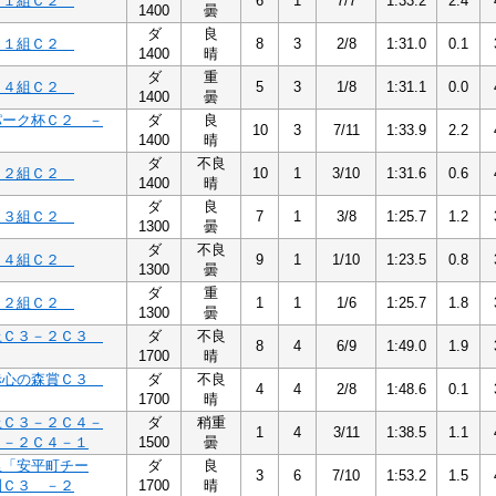
１１組Ｃ２
6
1
7/7
1:33.2
2.4
1400
曇
ダ
良
１１組Ｃ２
8
3
2/8
1:31.0
0.1
1400
晴
ダ
重
１４組Ｃ２
5
3
1/8
1:31.1
0.0
1400
曇
パーク杯Ｃ２ －
ダ
良
10
3
7/11
1:33.9
2.2
1400
晴
ダ
不良
１２組Ｃ２
10
1
3/10
1:31.6
0.6
1400
晴
ダ
良
１３組Ｃ２
7
1
3/8
1:25.7
1.2
1300
曇
ダ
不良
３４組Ｃ２
9
1
1/10
1:23.5
0.8
1300
曇
ダ
重
３２組Ｃ２
1
1
1/6
1:25.7
1.8
1300
曇
上Ｃ３－２Ｃ３
ダ
不良
8
4
6/9
1:49.0
1.9
1700
晴
赤心の森賞Ｃ３
ダ
不良
4
4
2/8
1:48.6
0.1
1700
晴
上Ｃ３－２Ｃ４－
ダ
稍重
1
4
3/11
1:38.5
1.1
 －２Ｃ４－１
1500
曇
里「安平町チー
ダ
良
3
6
7/10
1:53.2
1.5
別Ｃ３ －２
1700
晴