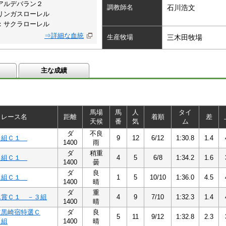
アルデバラン２
調教師名
石川浩文
リンガスローレル
：サクラローレル
⇒詳細な血統
生産牧場
三木田牧場
主な成績
馬場
馬
人
タイ
レース名
距離
着順
差
天候
番
気
ム
ダ
不良
３組Ｃ１
9
12
6/12
1:30.8
1.4
1400
雨
ダ
稍重
３組Ｃ１
4
5
6/8
1:34.2
1.6
1400
曇
ダ
良
３組Ｃ１
1
5
10/10
1:36.0
4.5
1400
晴
ダ
重
ん賞Ｃ１ －３組
4
9
7/10
1:32.3
1.4
1400
晴
道黒崎宿特選Ｃ
ダ
良
5
11
9/12
1:32.8
2.3
２組
1400
晴