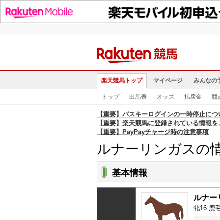
楽天競馬トップ
マイページ
みんなの
トップ
出馬表
オッズ
払戻金
競
【重要】パスキーログインの一時停止につ
【重要】楽天競馬に登録されている情報を
【重要】PayPayチャージ時の注意事項
ルナーリンガスの
基本情報
ルナー
牝16 鹿