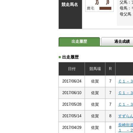
父馬：
競走馬名
母馬：
母父馬
出走履歴
過去成績
■
出走履歴
日付
競馬場
R
2017/06/24
佐賀
7
Ｃ１－
2017/06/10
佐賀
7
Ｃ１－
2017/05/28
佐賀
7
Ｃ１－
2017/05/14
佐賀
8
すずら
長崎街
2017/04/29
佐賀
8
１ －