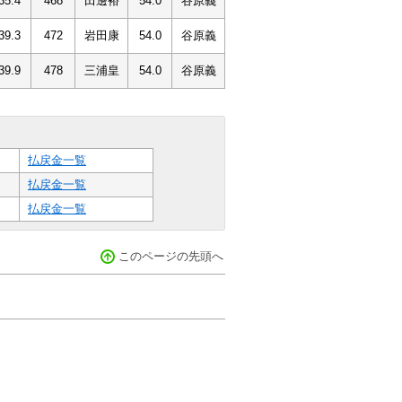
35.4
468
田邊裕
54.0
谷原義
39.3
472
岩田康
54.0
谷原義
39.9
478
三浦皇
54.0
谷原義
払戻金一覧
払戻金一覧
払戻金一覧
このページの先頭へ