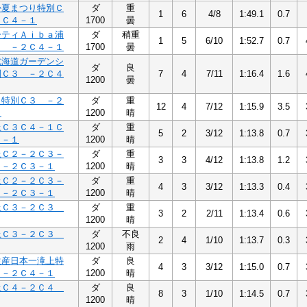
か夏まつり特別Ｃ
ダ
重
1
6
4/8
1:49.1
0.7
２Ｃ４－１
1700
曇
ーティＡｉｂａ浦
ダ
稍重
1
5
6/10
1:52.7
0.7
３ －２Ｃ４－１
1700
曇
北海道ガーデンシ
ダ
良
別Ｃ３ －２Ｃ４
7
4
7/11
1:16.4
1.6
1200
曇
し特別Ｃ３ －２
ダ
重
12
4
7/12
1:15.9
3.5
１
1200
晴
上Ｃ３Ｃ４－１Ｃ
ダ
重
5
2
3/12
1:13.8
0.7
４－１
1200
晴
上Ｃ２－２Ｃ３－
ダ
重
3
3
4/12
1:13.8
1.2
 －２Ｃ３－１
1200
晴
上Ｃ２－２Ｃ３－
ダ
重
4
3
3/12
1:13.3
0.4
 －２Ｃ３－１
1200
晴
上Ｃ３－２Ｃ３
ダ
重
3
2
2/11
1:13.4
0.6
1200
晴
上Ｃ３－２Ｃ３
ダ
不良
2
4
1/10
1:13.7
0.3
1200
雨
生産日本一滝上特
ダ
良
4
3
3/12
1:15.0
0.7
 －２Ｃ４－１
1200
晴
上Ｃ４－２Ｃ４
ダ
良
8
3
1/10
1:14.5
0.7
1200
晴