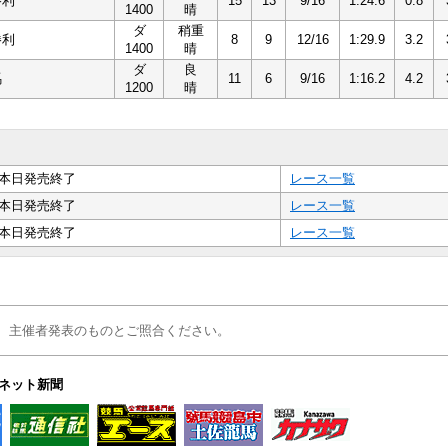
勝利
15
13
9/16
1:24.6
0.8
1400
晴
ダ
稍重
勝利
8
9
12/16
1:29.9
3.2
1400
晴
ダ
良
馬
11
6
9/16
1:16.2
4.2
1200
晴
本日発売終了
レース一覧
本日発売終了
レース一覧
本日発売終了
レース一覧
、主催者発表のものとご照合ください。
ネット新聞