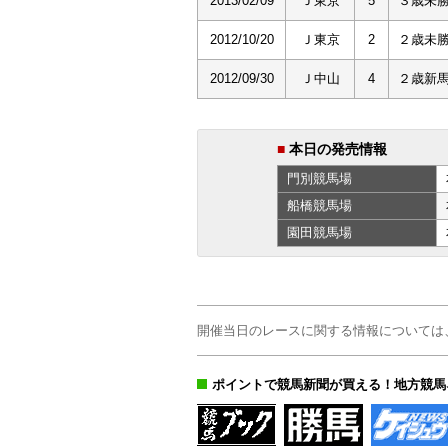
2013/02/09
Ｊ東京
5
３歳未
2012/10/20
Ｊ東京
2
２歳未
2012/09/30
Ｊ中山
4
２歳新
■
本日の発売情報
門別
競馬場
船橋
競馬場
園田
競馬場
開催当日のレースに関する情報については
ポイントで競馬新聞が買える！地方競馬