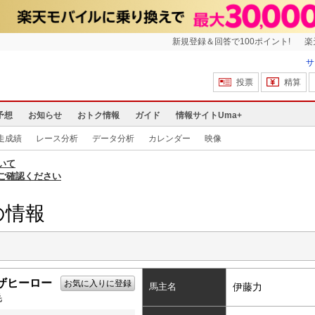
新規登録＆回答で100ポイント!
楽
サ
投票
精算
予想
お知らせ
おトク情報
ガイド
情報サイトUma+
走成績
レース分析
データ分析
カレンダー
映像
いて
ご確認ください
の情報
ザヒーロー
お気に入りに登録
馬主名
伊藤力
毛