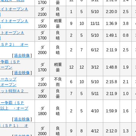
1700
曇
ァイトオープンＡ
ダ
良
1
5
5/10
2:20.0
2.5
別
2100
晴
ライトオープンＡ
ダ
稍重
9
10
11/11
1:36.9
3.8
別
1500
曇
ットオープンＡ
ダ
良
2
5
5/10
1:49.1
0.8
別
1700
晴
（ＳＰ２） オー
ダ
良
2
7
6/12
2:11.9
2.5
2000
晴
[
過去映像
]
ン争覇（ＳＰ
ダ
稍重
オープン
12
12
3/12
1:48.8
1.9
1700
曇
[
過去映像
]
ターカップ
ダ
不良
6
10
5/10
2:15.8
2.1
 オープン
2100
雨
レット特別Ａ２
ダ
良
7
5
5/11
2:11.9
1.0
2000
曇
ター争覇（ＳＰ
歳以上 ・オープ
ダ
良
2
5
4/10
1:59.9
1.6
1800
晴
[
過去映像
]
杯（ＳＰ１） オ
ダ
良
9
8
4/12
2:12.0
1.3
2000
晴