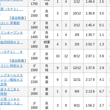
1
4
1/12
1:49.4
1.5
別
1700
晴
花賞（ＳＰ１）
ダ
良
ン
3
10
10/12
1:36.8
3.5
1500
晴
[
過去映像
]
やよい）昇竜戦
ダ
良
6
2
2/12
1:45.4
0.1
別
1600
晴
マリンオープンＡ
ダ
良
1
4
3/8
1:30.7
1.1
別
1400
晴
か如月特別Ａ２
ダ
稍重
4
5
2/9
2:02.7
1.3
1800
晴
杯（ＳＰ１） オ
ダ
良
10
12
8/12
2:07.1
3.9
1900
晴
[
過去映像
]
とうじ）特別Ａ２
ダ
良
9
12
12/12
1:37.8
2.9
1500
晴
キングオールスタ
ダ
重
レンジ（報知Ａ２
9
11
11/11
2:17.9
4.1
2100
曇
選定馬
競走Ａ２二Ｂ１
ダ
重
1
8
9/9
2:13.9
6.7
抜特別
2000
曇
レビ盃（Ｊｐｎ
指定交流）３上
ダ
良
3
8
9/11
1:56.2
2.7
ン
1800
曇