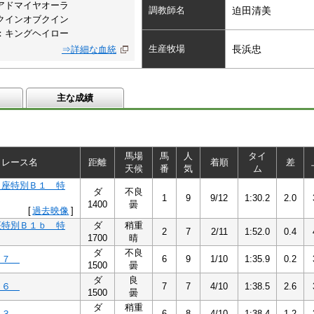
アドマイヤオーラ
調教師名
迫田清美
クインオブクイン
：キングヘイロー
生産牧場
長浜忠
⇒詳細な血統
主な成績
馬場
馬
人
タイ
レース名
距離
着順
差
天候
番
気
ム
り座特別Ｂ１ 特
ダ
不良
1
9
9/12
1:30.2
2.0
1400
曇
[
過去映像
]
座特別Ｂ１ｂ 特
ダ
稍重
2
7
2/11
1:52.0
0.4
1700
晴
ダ
不良
Ｂ７
6
9
1/10
1:35.9
0.2
1500
曇
ダ
良
Ｂ６
7
7
4/10
1:38.5
2.6
1500
曇
ダ
稍重
Ｂ３
6
8
4/10
1:38.4
1.2