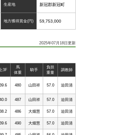
生産地
新冠郡新冠町
地方獲得賞金(円)
59,753,000
2025年07月18日更新
馬
負担
上3F
騎手
調教師
体重
重量
39.6
480
山田祥
57.0
迫田清
40.0
487
山田祥
57.0
迫田清
38.2
486
大畑慧
57.0
迫田清
39.6
490
大畑慧
57.0
迫田清
39.7
485
山田祥
56.0
迫田清