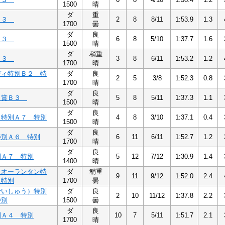
1500
晴
ダ
重
Ｂ３
2
8
8/11
1:53.9
1.3
1700
曇
ダ
良
Ｂ３
6
8
5/10
1:37.7
1.6
1500
晴
ダ
稍重
Ｂ３
3
8
6/11
1:53.2
1.2
1700
晴
ディ特別Ｂ２ 特
ダ
良
2
5
3/8
1:52.3
0.8
1700
晴
ダ
良
出賞Ｂ３
5
8
5/11
1:37.3
1.1
1500
晴
ダ
良
イ特別Ａ７ 特別
4
8
3/10
1:37.1
0.4
1500
晴
ダ
良
特別Ａ６ 特別
6
11
6/11
1:52.7
1.2
1700
晴
ダ
良
別Ａ７ 特別
5
12
7/12
1:30.9
1.4
1400
晴
クオーランタン特
ダ
稍重
9
11
9/12
1:52.0
2.4
 特別
1700
曇
せいしゅう）特別
ダ
良
2
10
11/12
1:37.8
2.2
特別
1500
曇
ダ
良
別Ａ４ 特別
10
7
5/11
1:51.7
2.1
1700
晴