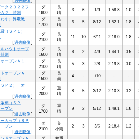
[
過去映像
]
パーク２０２２フ
ダ
良
3
6
1/9
1:58.8
1.0
ルＡ２ 特別
1800
晴
しわす）昇竜戦
ダ
良
6
5
8/12
1:52.1
1.8
別
1700
晴
花賞（ＳＰ１）
ダ
良
ン
11
10
6/11
2:18.0
1.8
2100
晴
[
過去映像
]
マルハウトオープ
ダ
良
8
2
4/9
1:44.1
0.5
 特別
1600
晴
ンオープンＡ１
ダ
良
5
3
2/8
2:19.8
0.0
2100
晴
ットオープンＡ
ダ
良
4
-
-/10
-
-
別
1500
曇
（ＳＰ２） オー
ダ
重
8
5
3/12
2:10.3
0.2
2000
晴
[
過去映像
]
ン争覇（ＳＰ
ダ
重
オープン
9
2
5/12
1:49.1
1.8
1700
晴
[
過去映像
]
ターカップ（ＳＰ
ダ
良
オープン
2
3
3/6
2:18.4
1.2
2100
小雨
[
過去映像
]
モンドオープンＡ
ダ
稍重