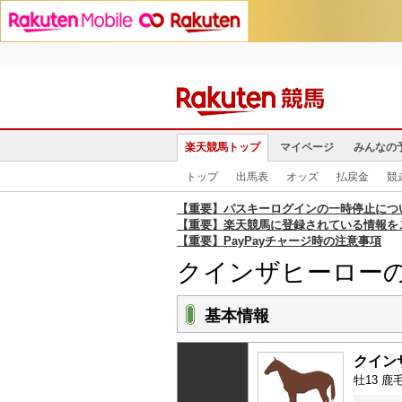
楽天競馬トップ
マイページ
みんなの
トップ
出馬表
オッズ
払戻金
競
【重要】パスキーログインの一時停止につ
【重要】楽天競馬に登録されている情報を
【重要】PayPayチャージ時の注意事項
クインザヒーロー
基本情報
クイン
牡13 鹿