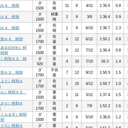
ダ
良
別Ａ４ 特別
11
8
4/11
1:35.6
0.8
1500
晴
ダ
稍重
別Ａ４ 特別
2
9
3/9
1:36.4
0.9
1500
晴
ダ
良
別Ａ４ 特別
1
9
6/10
1:36.7
1.3
1500
晴
ダ
良
特別Ａ４ 特別
4
12
6/12
1:50.1
0.8
1700
曇
（あまのがわ）特
ダ
重
8
12
7/12
1:36.4
0.8
 特別
1500
曇
す）特別Ａ３ 特
ダ
良
4
10
7/10
56.3
1.4
920
曇
ダ
不良
特別Ａ２ 特別
7
12
9/12
1:50.3
1.5
1700
曇
さより）特別Ａ
ダ
良
1
10
4/12
1:50.7
1.0
別
1700
晴
わら）特別Ａ３
ダ
重
1
11
5/11
1:37.4
1.5
1500
曇
あさり）特別Ａ
ダ
良
2
9
7/9
1:52.2
1.6
別
1700
晴
さくらます）特別
ダ
重
6
9
5/10
1:36.6
1.2
特別
1500
晴
まぐり）特別Ａ
ダ
重