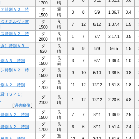
8
8
5/11
1:51.2
0.8
別
1700
晴
ジア特別Ａ２ 特
ダ
重
3
8
5/9
1:36.7
0.4
1500
晴
ＣＣミネルヴァ賞
ダ
良
7
12
8/12
1:37.4
1.5
別
1500
晴
カス特別Ａ２ 特
ダ
良
1
7
7/7
2:17.1
3.5
2000
晴
かき）特別Ａ３
ダ
良
6
9
9/9
56.5
1.5
920
晴
ダ
良
特別Ａ３ 特別
3
7
6/7
1:36.4
1.0
1500
曇
メン特別Ａ２ 特
ダ
良
9
10
6/10
1:36.5
0.8
1500
晴
ダ
良
特別Ａ２ 特別
11
12
12/12
1:51.8
1.8
1700
晴
花賞（ＳＰ１）
ダ
良
ン
1
12
12/12
2:20.6
4.8
2100
晴
[
過去映像
]
ダ
良
ー特別Ａ２ 特別
7
7
8/11
1:36.9
2.5
1500
晴
ダ
良
ン特別Ａ２ 特別
6
6
8/11
1:51.4
2.4
1700
晴
ダ
重
昇竜戦Ａ 特別
12
6
3/12
1:51.6
1.4