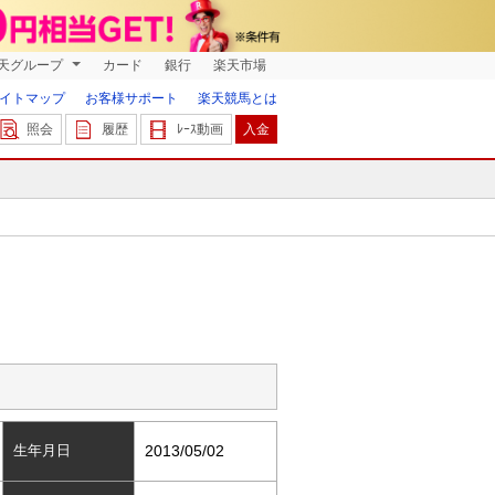
天グループ
カード
銀行
楽天市場
イトマップ
お客様サポート
楽天競馬とは
照会
履歴
ﾚｰｽ動画
入金
生年月日
2013/05/02