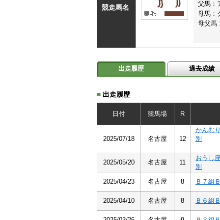
父馬：
競走馬名
母馬：
母父馬
出走履歴
過去成績
■
出走履歴
日付
競馬場
R
かんむ
2025/07/18
名古屋
12
別
おうし
2025/05/20
名古屋
11
別
2025/04/23
名古屋
8
Ｂ７組
2025/04/10
名古屋
8
Ｂ６組
2025/03/26
名古屋
9
Ｂ３組