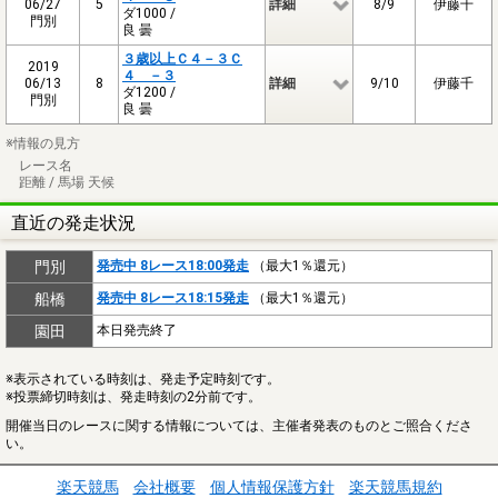
06/27
5
詳細
8/9
伊藤千
ダ1000 /
門別
良 曇
３歳以上Ｃ４－３Ｃ
2019
４ －３
06/13
8
詳細
9/10
伊藤千
ダ1200 /
門別
良 曇
※情報の見方
レース名
距離 / 馬場 天候
直近の発走状況
門別
発売中 8レース18:00発走
（最大1％還元）
船橋
発売中 8レース18:15発走
（最大1％還元）
園田
本日発売終了
※表示されている時刻は、発走予定時刻です。
※投票締切時刻は、発走時刻の2分前です。
開催当日のレースに関する情報については、主催者発表のものとご照合くださ
い。
楽天競馬
会社概要
個人情報保護方針
楽天競馬規約