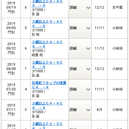
３歳以上Ｃ４－４Ｃ
2019
４ －４
09/19
6
詳細
12/12
宮平鷹
ダ1000 /
門別
良 曇
３歳以上Ｃ４－４Ｃ
2019
４ －４
09/05
5
詳細
11/11
小林靖
ダ1000 /
門別
良 晴
３歳以上Ｃ４－４Ｃ
2019
４ －４
08/22
6
詳細
11/12
小林靖
ダ1000 /
門別
稍重 雨
３歳以上Ｃ４－４Ｃ
2019
４ －４
08/08
7
詳細
12/12
小林靖
ダ1000 /
門別
良 曇
日高町フタップの滝賞
2019
Ｃ４ －４
07/25
4
詳細
11/11
小林靖
ダ1000 /
門別
良 曇
３歳以上Ｃ４－４Ｃ
2019
４ －４
07/11
5
詳細
8/9
小林靖
ダ1000 /
門別
良 曇
３歳以上Ｃ４－３Ｃ
2019
４ －３