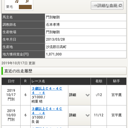
⇒詳細な血統
馬主名
門別敏朗
調教師名
石本孝博
生産牧場
門別敏朗
生年月日
2013/03/28
生産地
沙流郡日高町
地方獲得賞金(円)
1,071,000
2019年10月17日 更新
直近の出走履歴
日付
R
レース名
着順
騎手
３歳以上Ｃ４－４Ｃ
2019
４ －４
10/17
6
詳細
-/12
宮平鷹
ダ1000 /
門別
稍重 晴
３歳以上Ｃ４－４Ｃ
2019
４ －４
10/03
6
詳細
11/12
宮平鷹
ダ1000 /
門別
良 曇