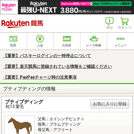
楽天競馬
通知
馬券カゴ
投票
入金
出馬表
レース映像
メニュー
【重要】パスキーログインの一時停止について
【重要】楽天競馬に登録されている情報をご確認ください
【重要】PayPayチャージ時の注意事項
プティプディングの情報
プティプディング
お気に入りに登録
牝13 栗毛
父馬：エイシンデピュティ
母馬：プラムプティング
母父馬：アフリート